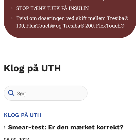
STOP TÆNK TJEK PÅ INSULIN
Tvivl om doseringen ved skift mellem Tresiba®
100, FlexTouch® og Tresiba® 200, FlexTouch®
Klog på UTH
Søg
KLOG PÅ UTH
Smear-test: Er den mærket korrekt?
05-09-2024