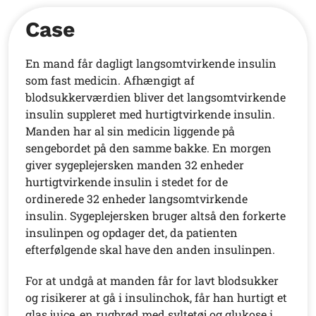
Case
En mand får dagligt langsomtvirkende insulin
som fast medicin. Afhængigt af
blodsukkerværdien bliver det langsomtvirkende
insulin suppleret med hurtigtvirkende insulin.
Manden har al sin medicin liggende på
sengebordet på den samme bakke. En morgen
giver sygeplejersken manden 32 enheder
hurtigtvirkende insulin i stedet for
de
ordinerede
32 enheder langsomtvirkende
insulin. Sygeplejersken bruger altså den forkerte
insulinpen og opdager det, da patienten
efterfølgende skal have den anden insulinpen.
For at undgå at manden får for lavt blodsukker
og risikerer at gå i insulinchok, får han hurtigt et
glas juice, en rugbrød med syltetøj og glukose i