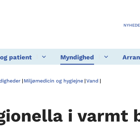
NYHED
og patient
Myndighed
Arra
ndigheder
Miljømedicin og hygiejne
Vand
gionella i varmt