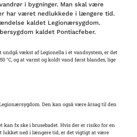
i vandrør i bygninger. Man skal være
er har været nedlukkede i længere tid.
etændelse kaldet Legionærsygdom.
ebersygdom kaldet Pontiacfeber.
at undgå vækst af Legionella i et vandsystem, er det
50 °C, og at varmt og koldt vand først blandes, lige
 Legionærsygdom. Den kan også være årsag til den
an fx ske i brusebadet. Hvis der er risiko for en
 lukket ned i længere tid, er det vigtigt at være