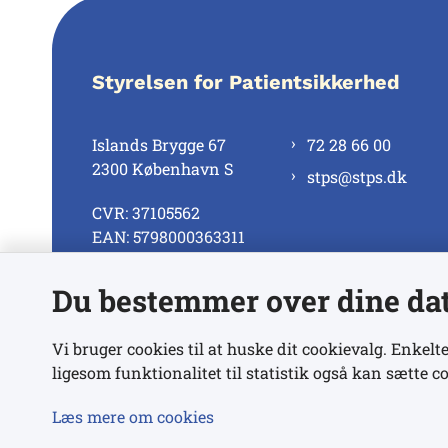
Styrelsen for Patientsikkerhed
Islands Brygge 67
72 28 66 00
2300 København S
stps@stps.dk
CVR: 37105562
EAN: 5798000363311
Du bestemmer over dine da
Se alle kontaktnumre
Vi bruger cookies til at huske dit cookievalg. Enkelte
ligesom funktionalitet til statistik også kan sætte co
Læs mere om cookies