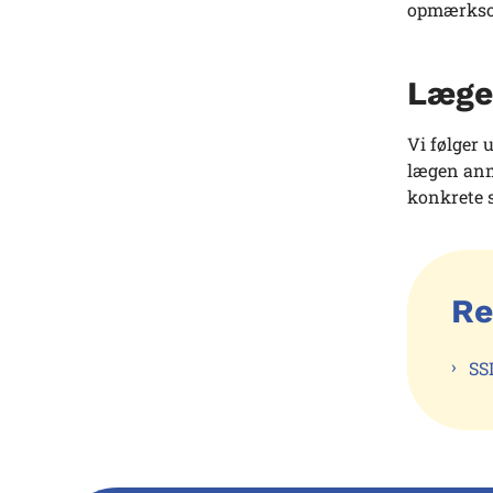
opmærksom
Læger
Vi følger 
lægen anme
konkrete s
Re
SS