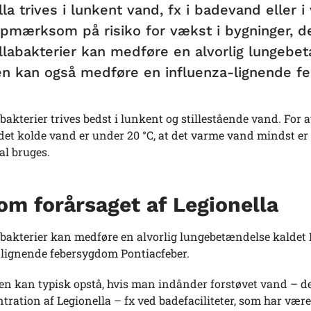
la trives i lunkent vand, fx i badevand eller 
opmærksom på risiko for vækst i bygninger, d
llabakterier kan medføre en alvorlig lungeb
en kan også medføre en influenza-lignende f
bakterier trives bedst i lunkent og stillestående vand. For 
t det kolde vand er under 20 °C, at det varme vand mindst er 
al bruges.
m forårsaget af Legionella
abakterier kan medføre en alvorlig lungebetændelse kaldet
-lignende febersygdom Pontiacfeber.
kan typisk opstå, hvis man indånder forstøvet vand – det k
tration af Legionella – fx ved badefaciliteter, som har været