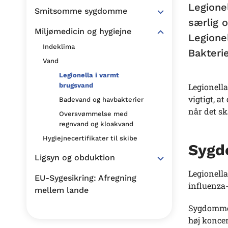
Legionel
Smitsomme sygdomme
særlig 
Miljømedicin og hygiejne
Legione
Indeklima
Bakteri
Vand
Legionella i varmt
Legionella
brugsvand
vigtigt, a
Badevand og havbakterier
når det sk
Oversvømmelse med
regnvand og kloakvand
Hygiejnecertifikater til skibe
Sygdo
Ligsyn og obduktion
Legionell
EU-Sygesikring: Afregning
influenza
mellem lande
Sygdommen 
høj koncen