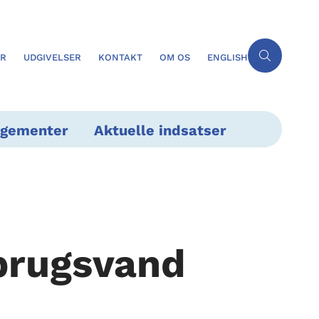
ER
UDGIVELSER
KONTAKT
OM OS
ENGLISH
ngementer
Aktuelle indsatser
 brugsvand