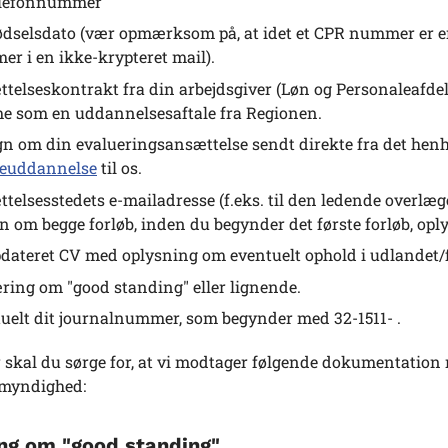
elefonnummer
ødselsdato (vær opmærksom på, at idet et CPR nummer er en 
r i en ikke-krypteret mail).
telseskontrakt fra din arbejdsgiver (Løn og Personaleafde
 som en uddannelsesaftale fra Regionen.
gn om din evalueringsansættelse sendt direkte fra det hen
reuddannelse
til os.
telsesstedets e-mailadresse (f.eks. til den ledende overlæ
gn om begge forløb, inden du begynder det første forløb, op
pdateret CV med oplysning om eventuelt ophold i udlandet/f
ring om "good standing" eller lignende.
uelt dit journalnummer, som begynder med 32-1511- .
 skal du sørge for, at vi modtager følgende dokumentation
myndighed:
ng om "good standing"