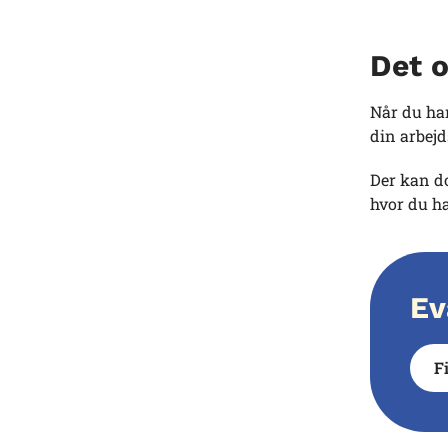
Det o
Når du har
din arbejd
Der kan do
hvor du ha
Ev
F