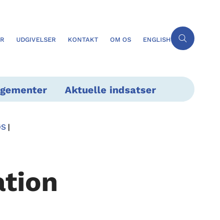
ER
UDGIVELSER
KONTAKT
OM OS
ENGLISH
ngementer
Aktuelle indsatser
ØS
ation