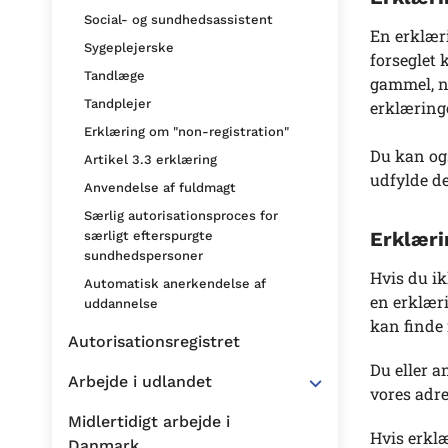
Social- og sundhedsassistent
En erklæri
Sygeplejerske
forseglet
Tandlæge
gammel, n
Tandplejer
erklæringe
Erklæring om "non-registration"
Du kan og
Artikel 3.3 erklæring
udfylde d
Anvendelse af fuldmagt
Særlig autorisationsproces for
Erklæri
særligt efterspurgte
sundhedspersoner
Hvis du ik
Automatisk anerkendelse af
en erklæri
uddannelse
kan finde
Autorisationsregistret
Du eller a
Arbejde i udlandet
vores adre
Midlertidigt arbejde i
Hvis erklæ
Danmark