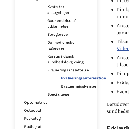
Dit t
Kvote for
Din f
ansøgninger
numme
Godkendelse af
Ansæt
uddannelse
samme
Sprogprøve
Tilsa
De medicinske
Vide
fagprøver
Kursus i dansk
Ansæt
sundhedslovgivning
tilsa
Evalueringsansættelse
Dit o
Evalueringsautorisation
Erklæ
Evalueringsskemaer
Event
Speciallæge
Optometrist
Derudover
sundheds
Osteopat
Psykolog
Radiograf
Erklæri