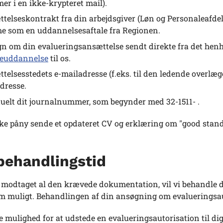
r i en ikke-krypteret mail).
telseskontrakt fra din arbejdsgiver (Løn og Personaleafde
 som en uddannelsesaftale fra Regionen.
gn om din evalueringsansættelse sendt direkte fra det hen
reuddannelse
til os.
telsesstedets e-mailadresse (f.eks. til den ledende overlæ
dresse.
uelt dit journalnummer, som begynder med 32-1511- .
kke påny sende et opdateret CV og erklæring om "good stand
behandlingstid
r modtaget al den krævede dokumentation, vil vi behandle 
m muligt. Behandlingen af din ansøgning om evalueringsaut
e mulighed for at udstede en evalueringsautorisation til di