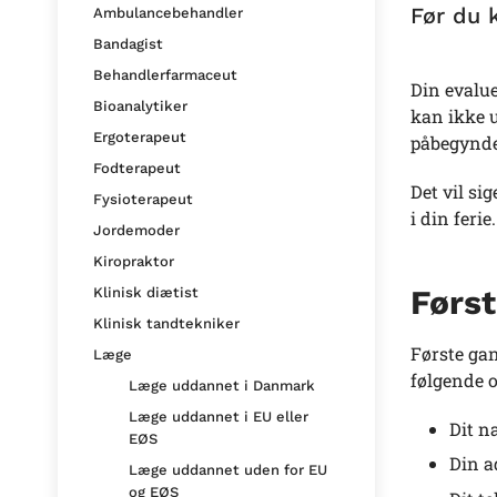
Før du 
Ambulancebehandler
Bandagist
Behandlerfarmaceut
Din evalue
Bioanalytiker
kan ikke u
Ergoterapeut
påbegyndel
Fodterapeut
Det vil si
Fysioterapeut
i din ferie.
Jordemoder
Kiropraktor
Først
Klinisk diætist
Klinisk tandtekniker
Første gan
Læge
følgende 
Læge uddannet i Danmark
Læge uddannet i EU eller
Dit n
EØS
Din a
Læge uddannet uden for EU
og EØS