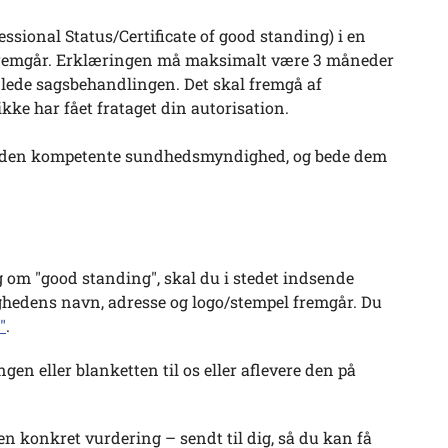
essional Status/Certificate of good standing) i en
 fremgår. Erklæringen må maksimalt være 3 måneder
lede sagsbehandlingen. Det skal fremgå af
 ikke har fået frataget din autorisation.
til den kompetente sundhedsmyndighed, og bede dem
g om "good standing", skal du i stedet indsende
ighedens navn, adresse og logo/stempel fremgår. Du
"
.
n eller blanketten til os eller aflevere den på
en konkret vurdering – sendt til dig, så du kan få