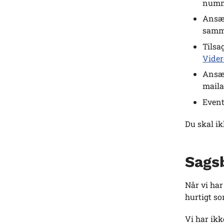
numme
Ansæt
samme
Tilsa
Vide
Ansæt
maila
Event
Du skal i
Sags
Når vi ha
hurtigt so
Vi har ikk