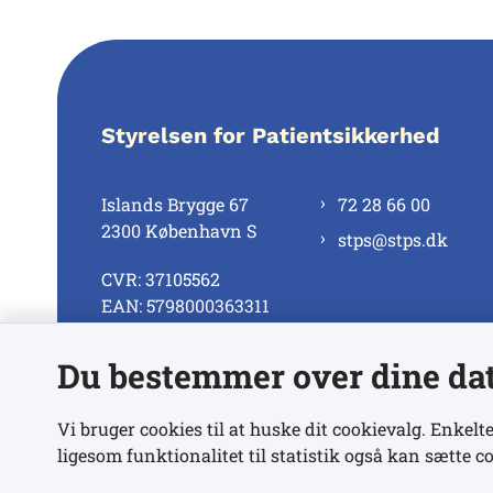
Styrelsen for Patientsikkerhed
Islands Brygge 67
72 28 66 00
2300 København S
stps@stps.dk
CVR: 37105562
EAN: 5798000363311
Du bestemmer over dine da
Se alle kontaktnumre
Vi bruger cookies til at huske dit cookievalg. Enkelte
ligesom funktionalitet til statistik også kan sætte co