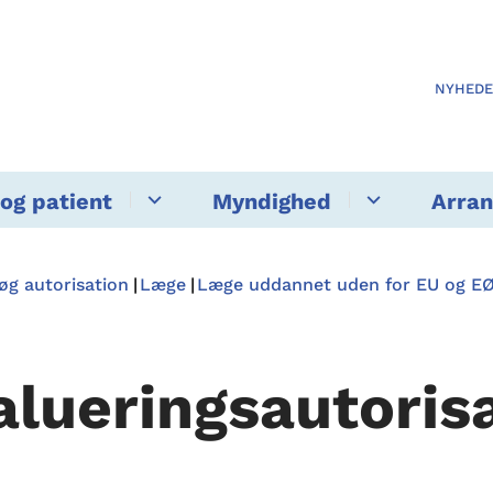
NYHED
og patient
Myndighed
Arra
øg autorisation
Læge
Læge uddannet uden for EU og E
alueringsautoris