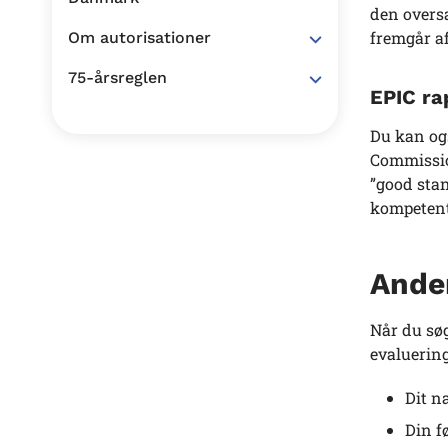
den oversa
fremgår af
Om autorisationer
75-årsreglen
EPIC ra
Du kan ogs
Commissio
”good sta
kompetent
Ande
Når du søg
evaluering
Dit n
Din f