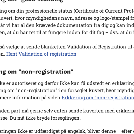
ng om din professionelle status (Certificate of Current Prof
 kuvert, hvor myndighedens navn, adresse og logo/stempel
år vi har al den krævede dokumentation fra dig og kan ind
n, at du har ret til at fungere inden for dit fag – dvs. at du
så vælge at sende blanketten Validation of Registration 
en.
Hent Validation of registration
ng om "non-registration"
ke er autoriseret og derfor ikke kan få udstedt en erklærin
ng om "non-registration" i en forseglet kuvert, hvor mynd
 mere information på siden
Erklæring om "non-registration
nden part må gerne selv enten sende kuverten med erklæringe
sse. Du må ikke bryde forseglingen.
ringen ikke er udfærdiget på engelsk, bliver denne – efter 