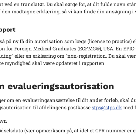
t ved en translatør. Du skal sørge for, at dit fulde navn st
 den modtagne erklæring, så vi kan finde din ansøgning i 
pport
å på ny få din autorisation som læge (license to practice) e
n for Foreign Medical Graduates (ECFMG®), USA. En EPIC-r
nding” eller en erklæring om ”non-registration. Du skal væ
e myndighed skal være opdateret i rapporten.
n evalueringsautorisation
er om en evalueringsansættelse til dit andet forløb, skal
sautorisation til afdelingens postkasse
stps@stps.dk
med f
avn
ødselsdato (vær opmærksom på, at idet et CPR nummer er en 