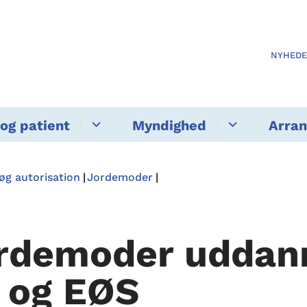
NYHED
og patient
Myndighed
Arra
øg autorisation
Jordemoder
rdemoder uddann
 og EØS