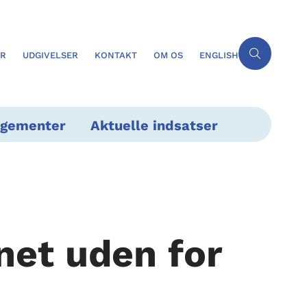
ER
UDGIVELSER
KONTAKT
OM OS
ENGLISH
ngementer
Aktuelle indsatser
et uden for