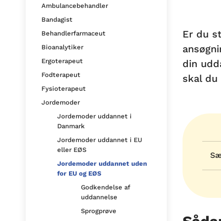
Ambulancebehandler
Bandagist
Er du s
Behandlerfarmaceut
ansøgni
Bioanalytiker
Ergoterapeut
din udd
Fodterapeut
skal du
Fysioterapeut
Jordemoder
Jordemoder uddannet i
Danmark
Jordemoder uddannet i EU
eller EØS
Sæ
Jordemoder uddannet uden
for EU og EØS
Godkendelse af
uddannelse
Sprogprøve