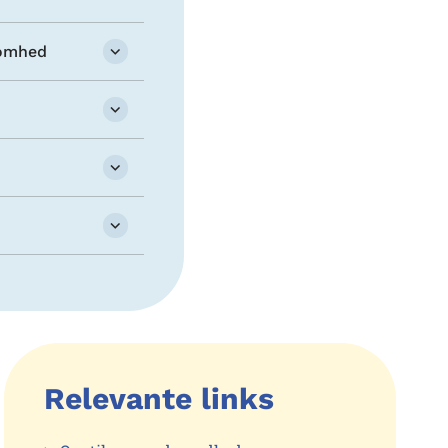
somhed
Relevante links