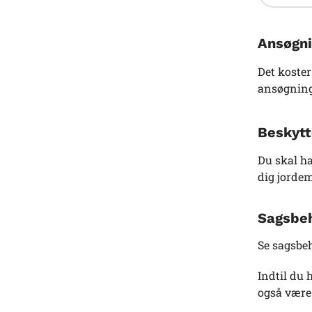
Ansøgni
Det koster
ansøgning
Beskytt
Du skal ha
dig jordem
Sagsbeh
Se sagsbeh
Indtil du 
også være