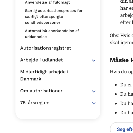
din a
Anvendelse af fuldmagt
har e
Særlig autorisationsproces for
arbej
særligt efterspurgte
efter
sundhedspersoner
Automatisk anerkendelse af
Obs: Hvis
uddannelse
skal igenn
Autorisationsregistret
Måske k
Arbejde i udlandet
Hvis du op
Midlertidigt arbejde i
Danmark
Du er
Om autorisationer
Du ha
75-årsreglen
Du ha
Du ha
Søg eft