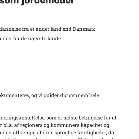
n som jordemoder
 uddannelse fra et andet land end Danmark
nd uden for de nævnte lande
okumenteres, og vi guider dig gennem hele
ueringsansættelse, som er sidste betingelse for at
r bl.a. af regioners og kommuners kapacitet og
suden afhængig af dine sproglige færdigheder, da