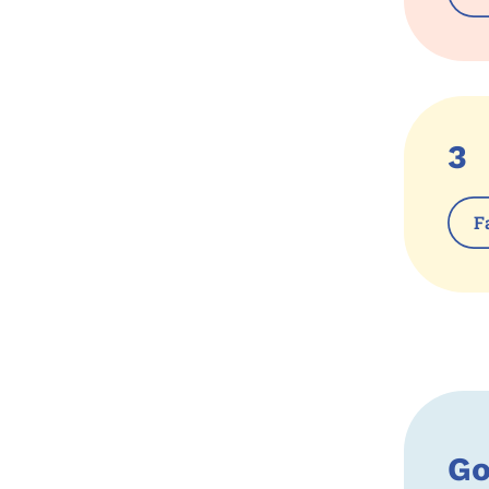
3
F
Go