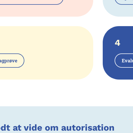
4
agprøve
Eval
dt at vide om autorisation