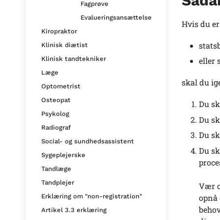
Såda
Fagprøve
Evalueringsansættelse
Hvis du er
Kiropraktor
stats
Klinisk diætist
Klinisk tandtekniker
eller
Læge
skal du ig
Optometrist
Osteopat
Du sk
Psykolog
Du sk
Radiograf
Du sk
Social- og sundhedsassistent
Du sk
Sygeplejerske
proce
Tandlæge
Tandplejer
Vær o
opnå 
Erklæring om "non-registration"
behov
Artikel 3.3 erklæring