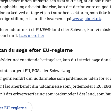
rbejdsgiver inden ansættelsen skal sikre sig, at du har tils
n opholds- og arbejdstilladelse, kan det derfor være en god 
dsmarked ved at tage et job i sundhedssektoren, som ikke k
 ledige stillinger i sundhedsvæsenet på
www.jobnet.dk
.
 du er uddannet i et EU/EØS-land eller Schweiz, kan vi må
em trin 1.
Læs mere her
an du søge efter EU-reglerne
fylder nedenstående betingelser, kan du i stedet søge dansk
 statsborger i EU, EØS eller Schweiz og
r gennemført din uddannelse som jordemoder uden for et 
r fået anerkendt din uddannelse som jordemoder i EU, EØS 
r 3 års erhvervserfaring som jordemoder i det land, som h
er EU-reglerne