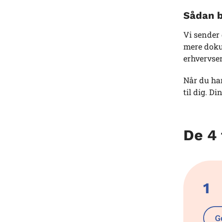
Sådan b
Vi sender
mere dokum
erhvervse
Når du har
til dig. Di
De 4 
1
G