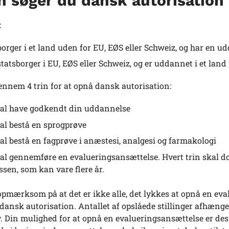
n søger du dansk autorisatio
:
borger i et land uden for EU, EØS eller Schweiz, og har en
 statsborger i EU, EØS eller Schweiz, og er uddannet i et la
ennem 4 trin for at opnå dansk autorisation:
al have godkendt din uddannelse
al bestå en sprogprøve
al bestå en fagprøve i anæstesi, analgesi og farmakologi
al gennemføre en evalueringsansættelse. Hvert trin skal d
ssen, som kan vare flere år.
pmærksom på at det er ikke alle, det lykkes at opnå en eval
dansk autorisation. Antallet af opslåede stillinger afhænge
. Din mulighed for at opnå en evalueringsansættelse er de