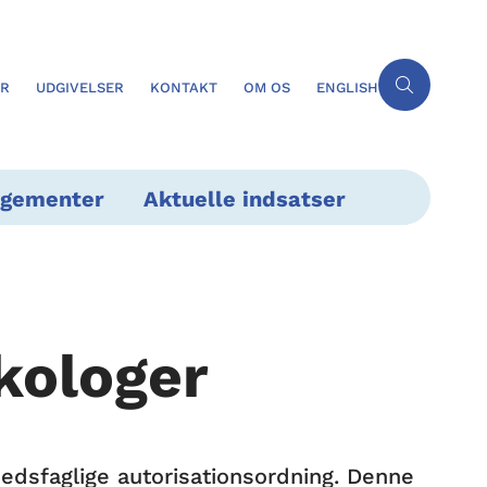
ER
UDGIVELSER
KONTAKT
OM OS
ENGLISH
ngementer
Aktuelle indsatser
kologer
edsfaglige autorisationsordning. Denne