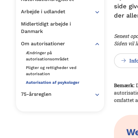
side gi
Arbejde i udlandet
der all
Midlertidigt arbejde i
Danmark
Senest opd
Siden vil 
Om autorisationer
Ændringer på
autorisationsområdet
Inf
Pligter og rettigheder ved
autorisation
Autorisation af psykologer
Bemærk:
autorisati
75-årsreglen
omfattet a
We