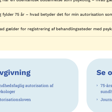
g fylder 75 år – hvad betyder det for min autorisation s
ad gælder for registrering af behandlingssteder med psy
vgivning
Se 
ndhedsfaglig autorisation af
75-år
ykologer
sundh
torisationsloven
Journ