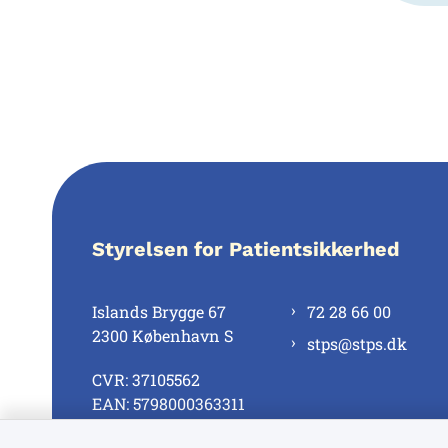
Styrelsen for Patientsikkerhed
Islands Brygge 67
72 28 66 00
2300 København S
stps@stps.dk
CVR: 37105562
EAN: 5798000363311