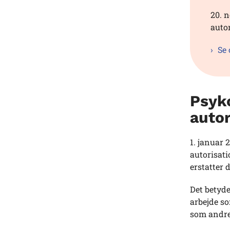
20. 
auto
Se 
Psyko
autor
1. januar 
autorisat
erstatter 
Det betyde
arbejde so
som andre