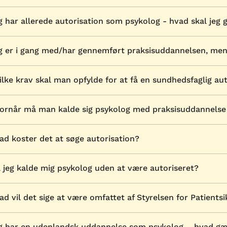
g har allerede autorisation som psykolog - hvad skal jeg 
g er i gang med/har gennemført praksisuddannelsen, men 
ilke krav skal man opfylde for at få en sundhedsfaglig au
ornår må man kalde sig psykolog med praksisuddannelse (
ad koster det at søge autorisation?
 jeg kalde mig psykolog uden at være autoriseret?
ad vil det sige at være omfattet af Styrelsen for Patientsi
g har en udenlandsk uddannelse som psykolog – hvad gæ