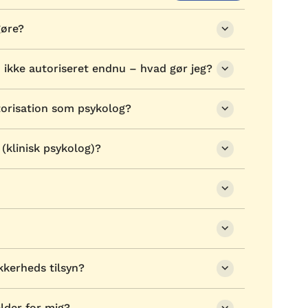
gøre?
ikke autoriseret endnu – hvad gør jeg?
torisation som psykolog?
klinisk psykolog)?
kkerheds tilsyn?
lder for mig?