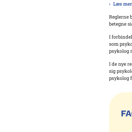
Læs mere
Reglerne b
betegne s
I forbinde
som psykol
psykolog 
I de nye r
sig psykol
psykolog f
FA