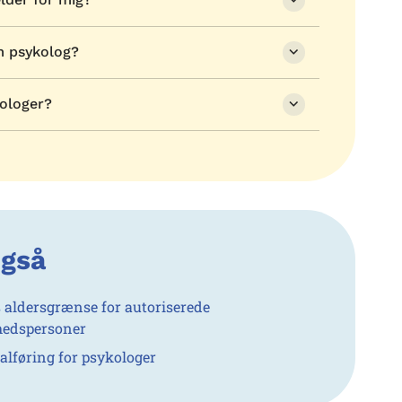
om psykolog?
kologer?
også
s aldersgrænse for autoriserede
edspersoner
alføring for psykologer