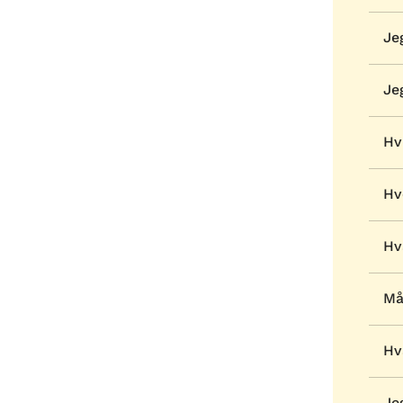
Je
Je
Hv
Hv
Hv
Må
Hv
Je