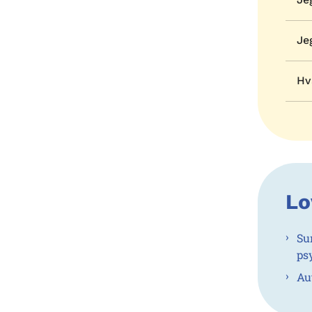
Je
Hv
Lo
Su
ps
Au