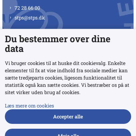
72 28 66 00
stps@stps.dk
Du bestemmer over dine
Se alle kontaktnumre
data
Vi bruger cookies til at huske dit cookievalg. Enkelte
elementer til fx at vise indhold fra sociale medier kan
Links
sætte tredjeparts cookies, ligesom funktionalitet til
statistik også kan sætte cookies. Vi bestræber os på at
sitet virker uden brug af cookies.
Udgivelser
Tilgængelighedserklæring
Læs mere om cookies
Data- og privatlivspolitik
Accepter alle
Cookies
Afvis alle