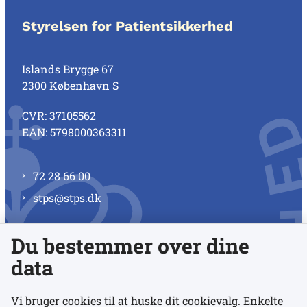
Styrelsen for Patientsikkerhed
Islands Brygge 67
2300 København S
CVR: 37105562
EAN: 5798000363311
72 28 66 00
stps@stps.dk
Du bestemmer over dine
Se alle kontaktnumre
data
Vi bruger cookies til at huske dit cookievalg. Enkelte