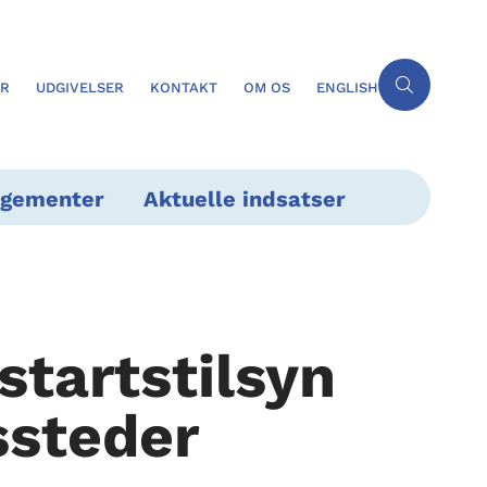
ER
UDGIVELSER
KONTAKT
OM OS
ENGLISH
ngementer
Aktuelle indsatser
startstilsyn
ssteder