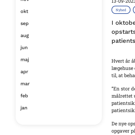
13-09-202
Nyhed
okt
I oktob
sep
opstart
aug
patient
jun
maj
Hvert år å
lægehuse o
apr
til, at be
mar
”En stor d
målrettet 
feb
patientsik
jan
patientsik
De nye op
opgaver p