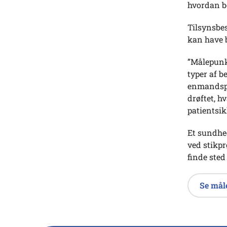
hvordan be
Tilsynsbes
kan have 
”Målepunk
typer af b
enmandspra
drøftet, h
patientsik
Et sundhed
ved stikpr
finde sted
Se mål