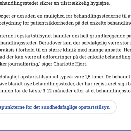
handlingsstedet sikrer en tilstrækkelig hygiejne.
øget er desuden en mulighed for behandlingsstederne til at
betydning for patientsikkerheden på det enkelte behandlin
terne i opstartstilsynet handler om helt grundlæggende pa
ehandlingssteder. Derudover kan der selvfølgelig være stor f
ksis i forhold til en større klinik med mange ansatte. Her 
vad der kan være af udfordringer på det enkelte behandlingss
ker journalføring,” siger Charlotte Hjort.
sfagligt opstartstilsyn vil typisk vare 1,5 timer. De behandli
øve blandt nye behandlingssteder, der har registreret sig i 
 inden for de første 3-12 måneder efter at et behandlingssted
epunkterne for det sundhedsfaglige opstartstilsyn