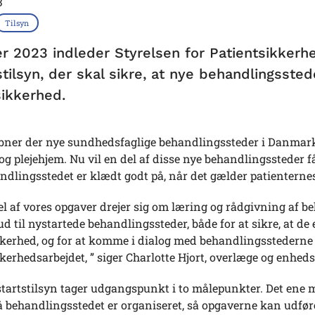
3
Tilsyn
er 2023 indleder Styrelsen for Patientsikker
stilsyn, der skal sikre, at nye behandlingsste
sikkerhed.
bner der nye sundhedsfaglige behandlingssteder i Danmark. 
g plejehjem. Nu vil en del af disse nye behandlingssteder få
handlingsstedet er klædt godt på, når det gælder patienterne
el af vores opgaver drejer sig om læring og rådgivning af 
ud til nystartede behandlingssteder, både for at sikre, at 
kerhed, og for at komme i dialog med behandlingsstederne o
kerhedsarbejdet, ” siger Charlotte Hjort, overlæge og enheds
startstilsyn tager udgangspunkt i to målepunkter. Det ene
å behandlingsstedet er organiseret, så opgaverne kan udfør