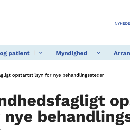
NYHED
og patient
Myndighed
Arra
ligt opstartstilsyn for nye behandlingssteder
ndhedsfagligt op
r nye behandling