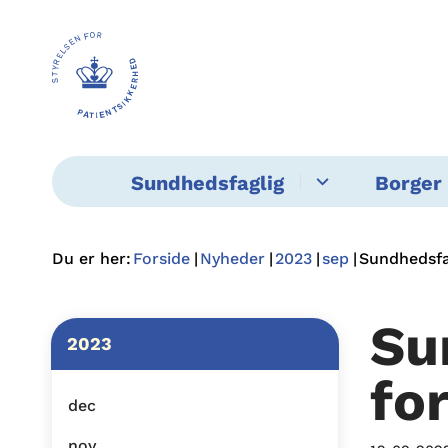
Sundhedsfaglig
Borger 
Du er her:
Forside
Nyheder
2023
sep
Sundhedsfag
Su
2023
fo
dec
nov