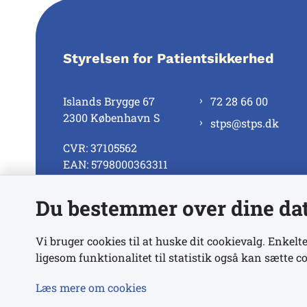
Styrelsen for Patientsikkerhed
Islands Brygge 67
72 28 66 00
2300 København S
stps@stps.dk
CVR: 37105562
EAN: 5798000363311
Du bestemmer over dine da
Se alle kontaktnumre
Vi bruger cookies til at huske dit cookievalg. Enkelte
ligesom funktionalitet til statistik også kan sætte co
Læs mere om cookies