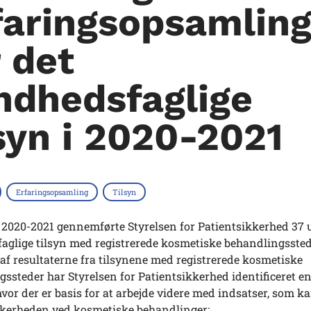
faringsopsamlin
r det
ndhedsfaglige
lsyn i 2020-2021
Erfaringsopsamling
Tilsyn
n 2020-2021 gennemførte Styrelsen for Patientsikkerhed 37
aglige tilsyn med registrerede kosmetiske behandlingssted
f resultaterne fra tilsynene med registrerede kosmetiske
ssteder har Styrelsen for Patientsikkerhed identificeret e
vor der er basis for at arbejde videre med indsatser, som k
kkerheden ved kosmetiske behandlinger: