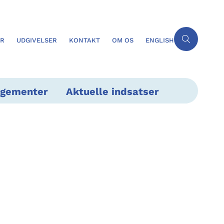
ER
UDGIVELSER
KONTAKT
OM OS
ENGLISH
ngementer
Aktuelle indsatser