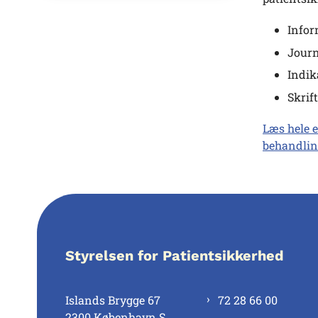
Infor
Journ
Indik
Skrif
Læs hele 
behandlin
Styrelsen for Patientsikkerhed
Islands Brygge 67
72 28 66 00
2300 København S