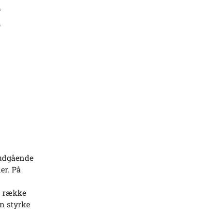
g
 udgående
er. På
n række
an styrke