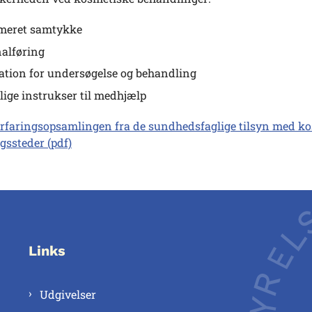
meret samtykke
alføring
ation for undersøgelse og behandling
tlige instrukser til medhjælp
erfaringsopsamlingen fra de sundhedsfaglige tilsyn med k
gssteder (pdf)
Links
Udgivelser