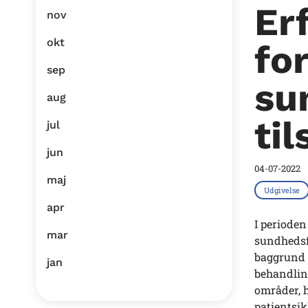
Er
nov
okt
fo
sep
su
aug
ti
jul
jun
04-07-2022
maj
Udgivelse
apr
I periode
mar
sundhedsf
baggrund a
jan
behandling
områder, h
patientsi