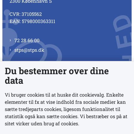
2300 København S
CVR: 37105562
EAN: 5798000363311
72 28 66 00
stps@stps.dk
Du bestemmer over dine
Se alle kontaktnumre
data
Vi bruger cookies til at huske dit cookievalg. Enkelte
elementer til fx at vise indhold fra sociale medier kan
Links
sætte tredjeparts cookies, ligesom funktionalitet til
statistik også kan sætte cookies. Vi bestræber os på at
sitet virker uden brug af cookies.
Udgivelser
Tilgængelighedserklæring