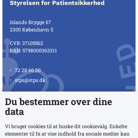
Styrelsen for Patientsikkerhed
Islands Brygge 67
2300 København S
CVR: 37105562
EAN: 5798000363311
72 28 66 00
stps@stps.dk
Du bestemmer over dine
Se alle kontaktnumre
data
Vi bruger cookies til at huske dit cookievalg. Enkelte
elementer til fx at vise indhold fra sociale medier kan
Links