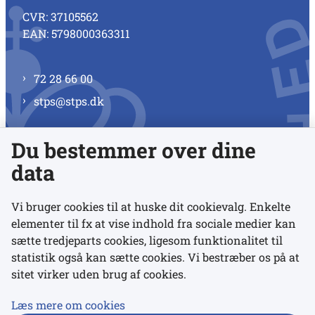
CVR: 37105562
EAN: 5798000363311
72 28 66 00
stps@stps.dk
Du bestemmer over dine
Se alle kontaktnumre
data
Vi bruger cookies til at huske dit cookievalg. Enkelte
elementer til fx at vise indhold fra sociale medier kan
Links
sætte tredjeparts cookies, ligesom funktionalitet til
statistik også kan sætte cookies. Vi bestræber os på at
Udgivelser
sitet virker uden brug af cookies.
Tilgængelighedserklæring
Læs mere om cookies