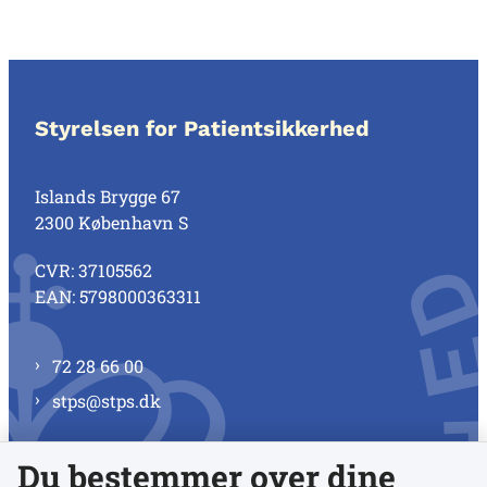
Styrelsen for Patientsikkerhed
Islands Brygge 67
2300 København S
CVR: 37105562
EAN: 5798000363311
72 28 66 00
stps@stps.dk
Du bestemmer over dine
Se alle kontaktnumre