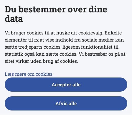
ældretilsynet gik sit første tilsyn i 2018. Rapporten ser
Du bestemmer over dine
på erfaringer fra tilsyn gennemført i perioden fra ma...
data
RAPPORT
Vi bruger cookies til at huske dit cookievalg. Enkelte
elementer til fx at vise indhold fra sociale medier kan
Blodproduktområdet 2020
sætte tredjeparts cookies, ligesom funktionalitet til
statistik også kan sætte cookies. Vi bestræber os på at
15-06-2021
sitet virker uden brug af cookies.
Udgivelse
Blod, væv/celler og organer
Læs mere om cookies
Denne rapport over blodproduktområdet for 2020
indeholder oplysninger om landets fem blodcentres
Accepter alle
tappevirksomhed. Den beskriver bl.a. antal af
bloddonorer, fuld...
Afvis alle