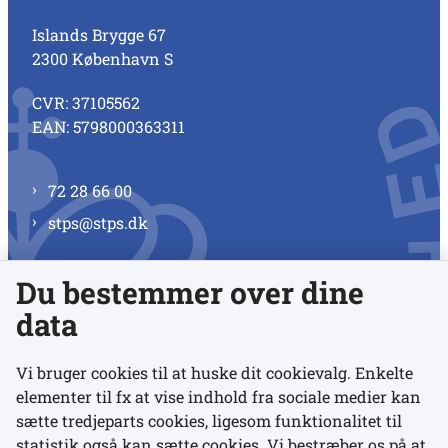
Islands Brygge 67
2300 København S
CVR: 37105562
EAN: 5798000363311
72 28 66 00
stps@stps.dk
Du bestemmer over dine
Se alle kontaktnumre
data
Vi bruger cookies til at huske dit cookievalg. Enkelte
elementer til fx at vise indhold fra sociale medier kan
Links
sætte tredjeparts cookies, ligesom funktionalitet til
statistik også kan sætte cookies. Vi bestræber os på at