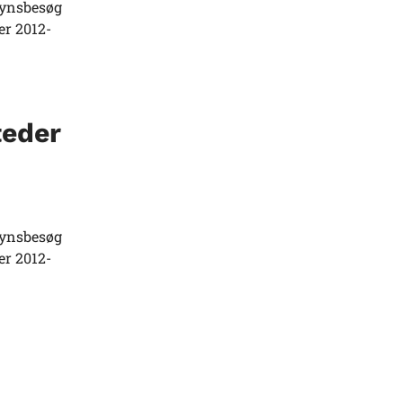
synsbesøg
er 2012-
teder
synsbesøg
er 2012-