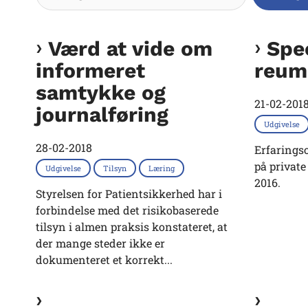
Værd at vide om
Spec
informeret
reum
samtykke og
21-02-201
journalføring
Udgivelse
28-02-2018
Erfarings
på private
Udgivelse
Tilsyn
Læring
2016.
Styrelsen for Patientsikkerhed har i
forbindelse med det risikobaserede
tilsyn i almen praksis konstateret, at
der mange steder ikke er
dokumenteret et korrekt...