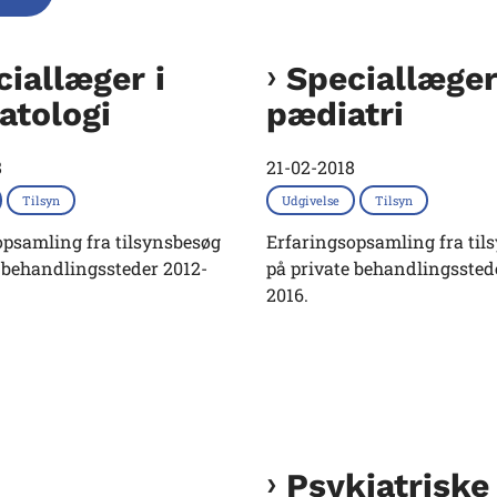
iallæger i
Speciallæger
atologi
pædiatri
8
21-02-2018
Tilsyn
Udgivelse
Tilsyn
opsamling fra tilsynsbesøg
Erfaringsopsamling fra til
 behandlingssteder 2012-
på private behandlingssted
2016.
Psykiatriske