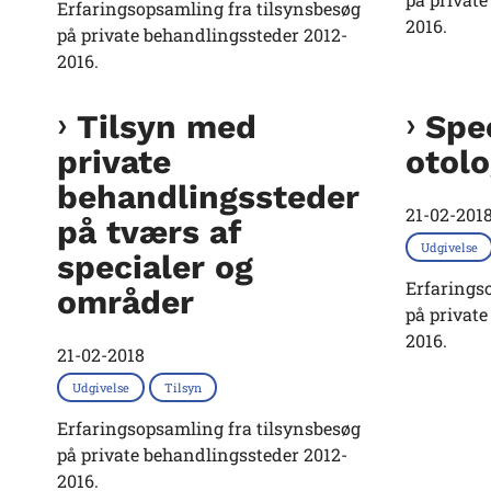
Erfaringsopsamling fra tilsynsbesøg
2016.
på private behandlingssteder 2012-
2016.
Tilsyn med
Spec
private
otolo
behandlingssteder
21-02-201
på tværs af
Udgivelse
specialer og
Erfarings
områder
på private
2016.
21-02-2018
Udgivelse
Tilsyn
Erfaringsopsamling fra tilsynsbesøg
på private behandlingssteder 2012-
2016.