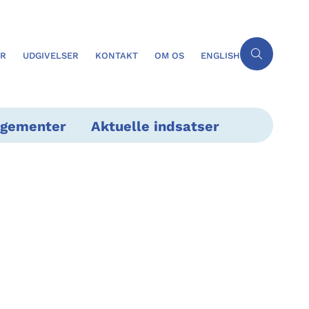
ER
UDGIVELSER
KONTAKT
OM OS
ENGLISH
ngementer
Aktuelle indsatser