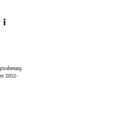
 i
synsbesøg
er 2012-