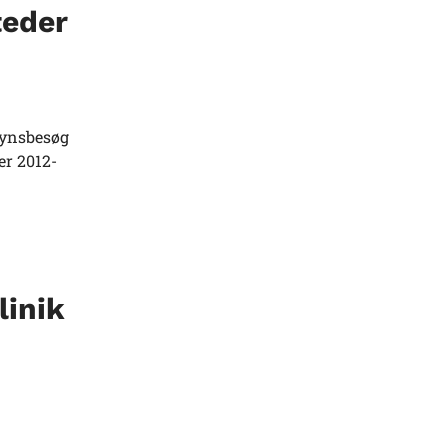
teder
synsbesøg
er 2012-
linik