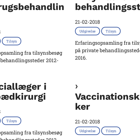
rugsbehandlin
behandlingss
21-02-2018
8
Udgivelse
Tilsyn
Tilsyn
Erfaringsopsamling fra til
på private behandlingssted
opsamling fra tilsynsbesøg
2016.
 behandlingssteder 2012-
iallæger i
pædkirurgi
Vaccinationsk
ker
8
21-02-2018
Tilsyn
Udgivelse
Tilsyn
opsamling fra tilsynsbesøg
 behandlingssteder 2012-