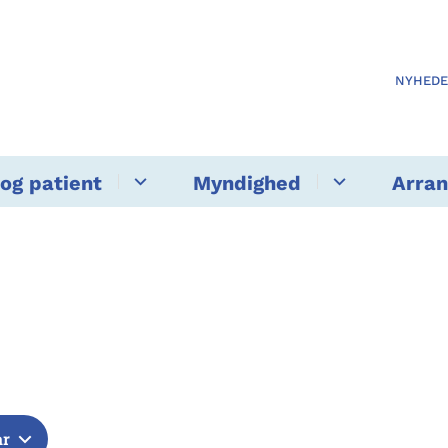
NYHED
og patient
Myndighed
Arra
år