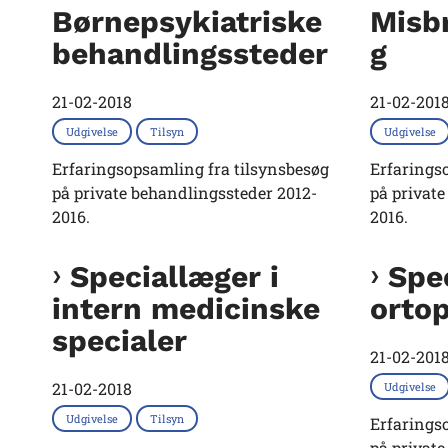
Børnepsykiatriske
Misb
behandlingssteder
g
21-02-2018
21-02-201
Udgivelse
Tilsyn
Udgivelse
Erfaringsopsamling fra tilsynsbesøg
Erfarings
på private behandlingssteder 2012-
på private
2016.
2016.
Speciallæger i
Spec
intern medicinske
orto
specialer
21-02-201
21-02-2018
Udgivelse
Udgivelse
Tilsyn
Erfarings
på private