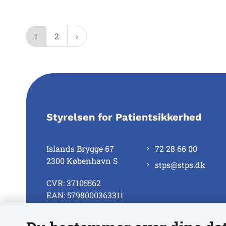
1
2
Styrelsen for Patientsikkerhed
Islands Brygge 67
72 28 66 00
2300 København S
stps@stps.dk
CVR: 37105562
EAN: 5798000363311