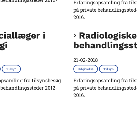
Erfaringsopsamling fra til
på private behandlingssted
2016.
iallæger i
Radiologiske
gi
behandlingss
8
21-02-2018
Tilsyn
Udgivelse
Tilsyn
opsamling fra tilsynsbesøg
Erfaringsopsamling fra til
 behandlingssteder 2012-
på private behandlingssted
2016.