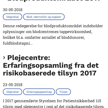
30-05-2018
Udgivelse
Blod, væv/celler og organer
Denne redegørelse for blodproduktområdet indeholder
oplysninger om blodcentrenes tappevirksomhed,
hvilket bl.a. omfatter antallet af bloddonorer,
fuldblodstapni...
Plejecentre:
Erfaringsopsamling fra det
risikobaserede tilsyn 2017
23-05-2018
Udgivelse
Erfaringsopsamling
Tilsyn
I 2017 gennemførte Styrelsen for Patientsikkerhed 115
tilsyn med plejecentre i regi af det risikobaserede tilsyn.