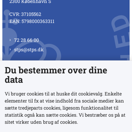
2300 København S
CVR: 37105562
EAN: 5798000363311
72 28 66 00
stps@stps.dk
Du bestemmer over dine
Se alle kontaktnumre
data
Vi bruger cookies til at huske dit cookievalg. Enkelte
elementer til fx at vise indhold fra sociale medier kan
Links
sætte tredjeparts cookies, ligesom funktionalitet til
statistik også kan sætte cookies. Vi bestræber os på at
Udgivelser
sitet virker uden brug af cookies.
Tilgængelighedserklæring