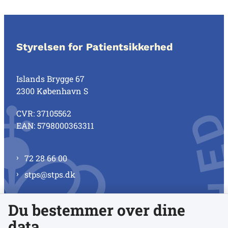
Styrelsen for Patientsikkerhed
Islands Brygge 67
2300 København S
CVR: 37105562
EAN: 5798000363311
72 28 66 00
stps@stps.dk
Du bestemmer over dine
Se alle kontaktnumre
data