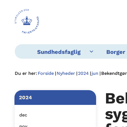
Sundhedsfaglig
Borger 
Du er her:
Forside
Nyheder
2024
jun
Bekendtgør
Be
2024
sy
dec
nov