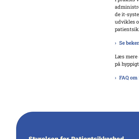
administre
de it-syst
udvikles o
patientsik
Se beken
Læs mere 
på hyppigt
FAQ om 
Styrelsen for Patientsikkerhed