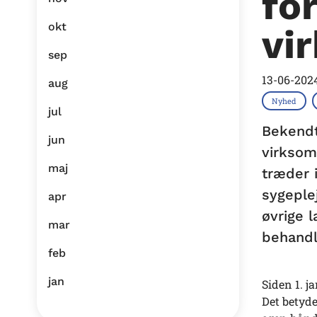
fo
okt
vi
sep
13-06-202
aug
Nyhed
jul
Bekendt
jun
virksom
maj
træder i
sygeple
apr
øvrige 
mar
behandl
feb
jan
Siden 1. j
Det betyde