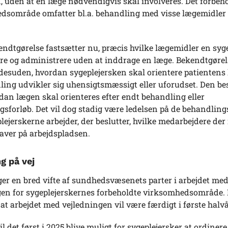
 uden at en læge nødvendigvis skal involveres. Det forbeh
dsområde omfatter bl.a. behandling med visse lægemidler
ndtgørelse fastsætter nu, præcis hvilke lægemidler en syg
re og administrere uden at inddrage en læge. Bekendtgøre
desuden, hvordan sygeplejersken skal orientere patientens 
ing udvikler sig uhensigtsmæssigt eller uforudset. Den be
dan lægen skal orienteres efter endt behandling eller
sforløb. Det vil dog stadig være ledelsen på de behandling
lejerskerne arbejder, der beslutter, hvilke medarbejdere de
aver på arbejdspladsen.
g på vej
er en bred vifte af sundhedsvæsenets parter i arbejdet me
gen for sygeplejerskernes forbeholdte virksomhedsområde. 
 at arbejdet med vejledningen vil være færdigt i første halvå
il det først i 2025 blive muligt for sygeplejersker at ordinere