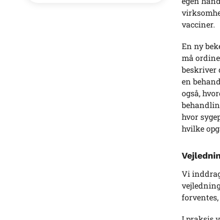
egen hånd,
virksomhe
vacciner.
En ny beke
må ordine
beskriver 
en behandl
også, hvor
behandling
hvor sygep
hvilke opg
Vejlednin
Vi inddrag
vejlednin
forventes,
I praksis v