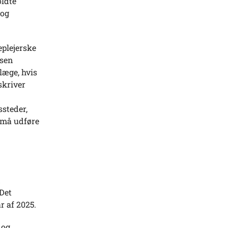
oldte
 og
eplejerske
lsen
læge, hvis
skriver
ssteder,
r må udføre
d
Det
r af 2025.
 og