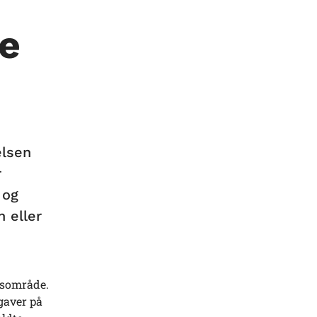
e
elsen
r
 og
 eller
dsområde.
gaver på