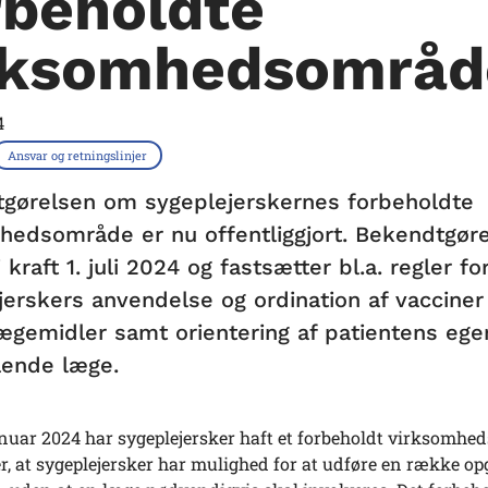
rbeholdte
rksomhedsområd
4
Ansvar og retningslinjer
gørelsen om sygeplejerskernes forbeholdte
hedsområde er nu offentliggjort. Bekendtgør
 kraft 1. juli 2024 og fastsætter bl.a. regler fo
jerskers anvendelse og ordination af vacciner
lægemidler samt orientering af patientens egen
ende læge.
anuar 2024 har sygeplejersker haft et forbeholdt virksomhe
r, at sygeplejersker har mulighed for at udføre en række op