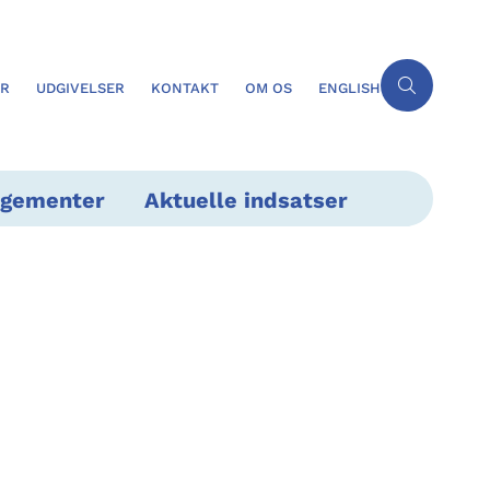
ER
UDGIVELSER
KONTAKT
OM OS
ENGLISH
ngementer
Aktuelle indsatser
m