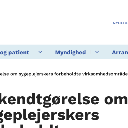
NYHED
og patient
Myndighed
Arra
else om sygeplejerskers forbeholdte virksomhedsområde
kendtgørelse o
geplejerskers