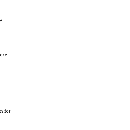
r
tore
n for