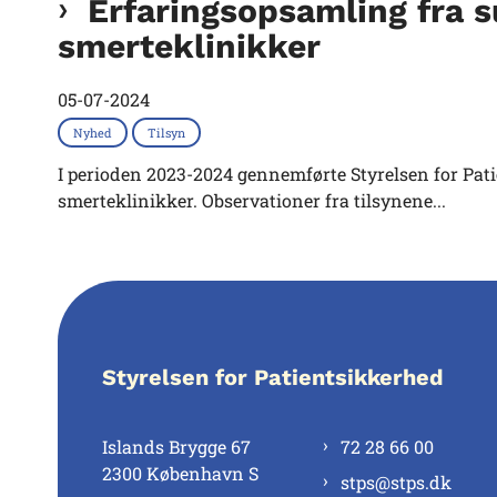
Erfaringsopsamling fra s
smerteklinikker
05-07-2024
Nyhed
Tilsyn
I perioden 2023-2024 gennemførte Styrelsen for Pat
smerteklinikker. Observationer fra tilsynene...
Styrelsen for Patientsikkerhed
Islands Brygge 67
72 28 66 00
2300 København S
stps@stps.dk