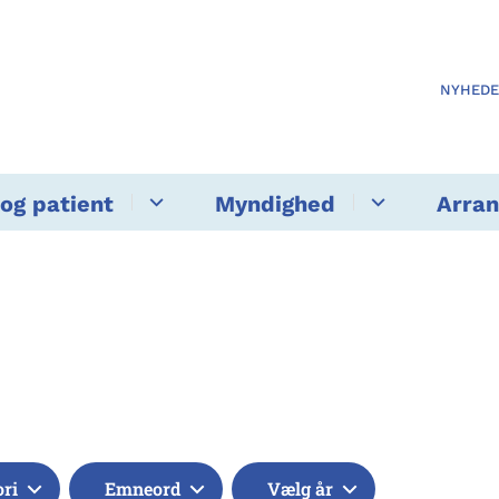
NYHED
og patient
Myndighed
Arra
ori
Emneord
Vælg år