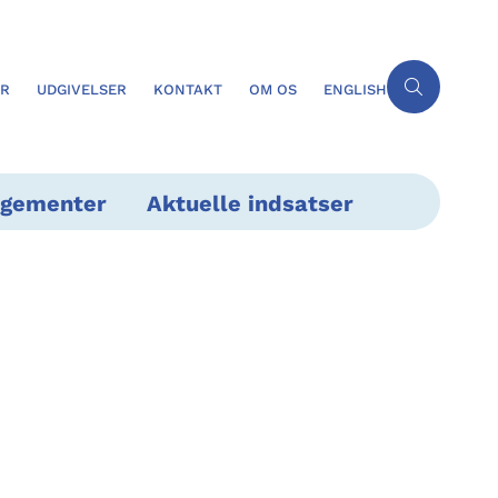
ER
UDGIVELSER
KONTAKT
OM OS
ENGLISH
ngementer
Aktuelle indsatser