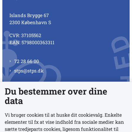
Islands Brygge 67
2300 København S
CVR: 37105562
EAN: 5798000363311
72 28 66 00
stps@stps.dk
Du bestemmer over dine
Se alle kontaktnumre
data
Vi bruger cookies til at huske dit cookievalg. Enkelte
elementer til fx at vise indhold fra sociale medier kan
Links
sætte tredjeparts cookies, ligesom funktionalitet til