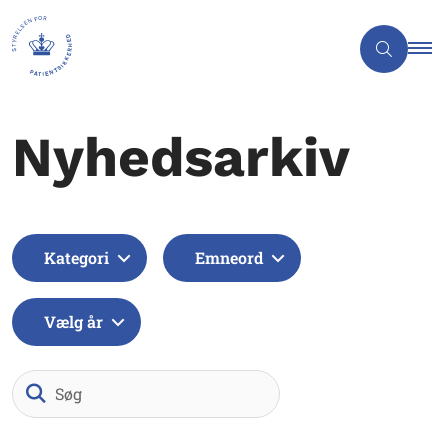
Nyhedsarkiv
Kategori
Emneord
Vælg år
Søg