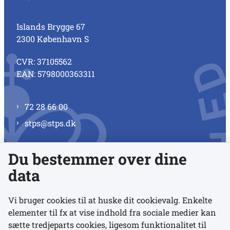
Islands Brygge 67
2300 København S
CVR: 37105562
EAN: 5798000363311
72 28 66 00
stps@stps.dk
Du bestemmer over dine
Se alle kontaktnumre
data
Vi bruger cookies til at huske dit cookievalg. Enkelte
elementer til fx at vise indhold fra sociale medier kan
Links
sætte tredjeparts cookies, ligesom funktionalitet til