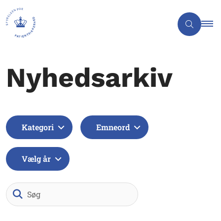
Nyhedsarkiv
Kategori
Emneord
Vælg år
Søg