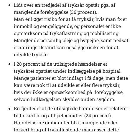
Lidt over en tredjedel af tryksår opstår pga. af
manglende forebyggelse (36 procent).
Man er i øget risiko for at få tryksår, hvis man fx er
immobil og sengeliggende, og personalet er ikke
opmærksom på trykaflastning og mobilisering.
Manglende personlig pleje og hygiejne, samt nedsat
ernæringstilstand kan også øge risikoen for at
udvikle tryksår.
I 28 procent af de utilsigtede hændelser er
tryksåret opstået under indlæggelse på hospital.
Mange patienter er blot indlagt i få dage, men dette
kan være nok til at udvikle et eller flere tryksår,
hvis der ikke er opmærksomhed på forebyggelse,
selvom indlæggelsen skyldes anden sygdom.
En fjerdedel af de utilsigtede hændelser er relateret
til forkert brug af hjælpemidler (24 procent).
Hændelserne omhandler bl.a. manglende eller
forkert brug af trykaflastende madrasser, dette