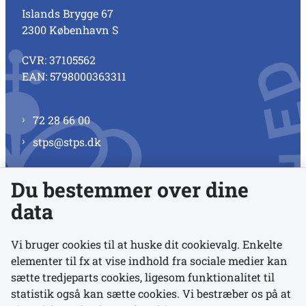
Islands Brygge 67
2300 København S
CVR: 37105562
EAN: 5798000363311
72 28 66 00
stps@stps.dk
Du bestemmer over dine
Se alle kontaktnumre
data
Vi bruger cookies til at huske dit cookievalg. Enkelte
elementer til fx at vise indhold fra sociale medier kan
Links
sætte tredjeparts cookies, ligesom funktionalitet til
statistik også kan sætte cookies. Vi bestræber os på at