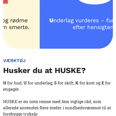
VÆRKTØJ
Husker du at HUSKE?
H
for hud,
U
for underlag,
S
for skift,
K
for kost og
E
for
engagér.
HUSKE er en nem remse med fem vigtige råd, som
allerede anvendes flere steder i sundhedsvæsenet til at
forebygge tryksår.