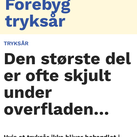
Forebyg
tryksår
TRYKSÅR
Den største del
er ofte skjult
under
overfladen…
Hvis et tryksår ikke bliver behandlet i