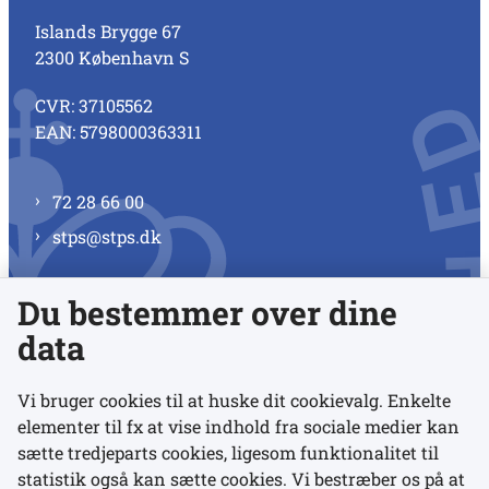
Islands Brygge 67
2300 København S
CVR: 37105562
EAN: 5798000363311
72 28 66 00
stps@stps.dk
Du bestemmer over dine
Se alle kontaktnumre
data
Vi bruger cookies til at huske dit cookievalg. Enkelte
elementer til fx at vise indhold fra sociale medier kan
Links
sætte tredjeparts cookies, ligesom funktionalitet til
statistik også kan sætte cookies. Vi bestræber os på at