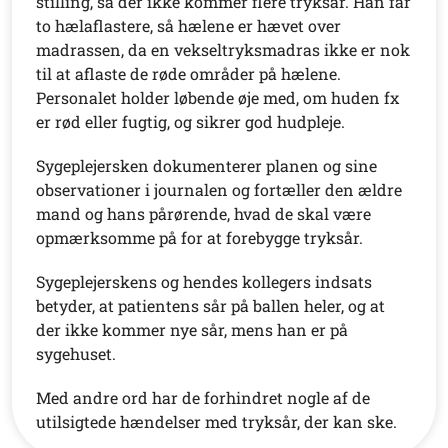
stilling, så der ikke kommer flere tryksår. Han får
to hælaflastere, så hælene er hævet over
madrassen, da en vekseltryksmadras ikke er nok
til at aflaste de røde områder på hælene.
Personalet holder løbende øje med, om huden fx
er rød eller fugtig, og sikrer god hudpleje.
Sygeplejersken dokumenterer planen og sine
observationer i journalen og fortæller den ældre
mand og hans pårørende, hvad de skal være
opmærksomme på for at forebygge tryksår.
Sygeplejerskens og hendes kollegers indsats
betyder, at patientens sår på ballen heler, og at
der ikke kommer nye sår, mens han er på
sygehuset.
Med andre ord har de forhindret nogle af de
utilsigtede hændelser med tryksår, der kan ske.