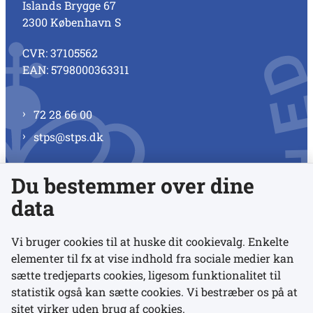
Islands Brygge 67
2300 København S
CVR: 37105562
EAN: 5798000363311
72 28 66 00
stps@stps.dk
Du bestemmer over dine
Se alle kontaktnumre
data
Vi bruger cookies til at huske dit cookievalg. Enkelte
elementer til fx at vise indhold fra sociale medier kan
Links
sætte tredjeparts cookies, ligesom funktionalitet til
statistik også kan sætte cookies. Vi bestræber os på at
sitet virker uden brug af cookies.
Udgivelser