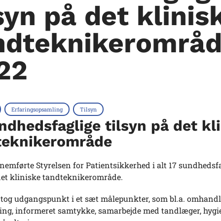
syn på det klinis
ndteknikerområ
22
Erfaringsopsamling
Tilsyn
ndhedsfaglige tilsyn på det kl
teknikerområde
nemførte Styrelsen for Patientsikkerhed i alt 17 sundhedsf
det kliniske tandteknikerområde.
 tog udgangspunkt i et sæt målepunkter, som bl.a. omhand
ring, informeret samtykke, samarbejde med tandlæger, hygi