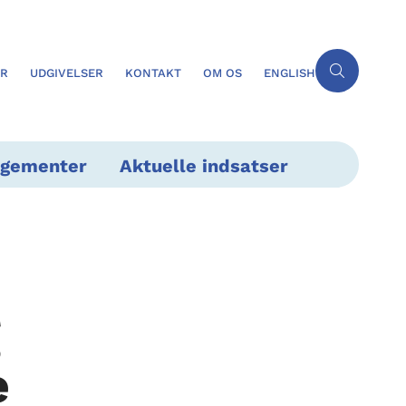
ER
UDGIVELSER
KONTAKT
OM OS
ENGLISH
ngementer
Aktuelle indsatser
g
e