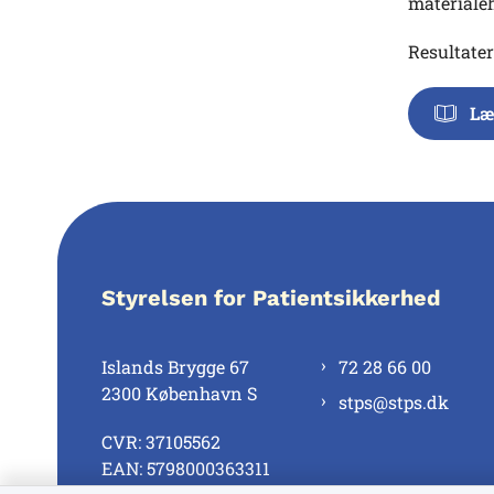
materiale
Resultater
Læ
Styrelsen for Patientsikkerhed
Islands Brygge 67
72 28 66 00
2300 København S
stps@stps.dk
CVR: 37105562
EAN: 5798000363311