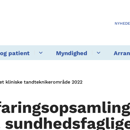
NYHED
og patient
Myndighed
Arra
det kliniske tandteknikerområde 2022
faringsopsamlin
a sundhedsfaglig