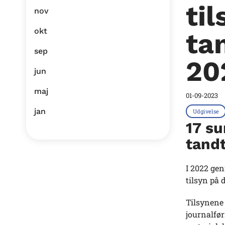
til
nov
okt
ta
sep
20
jun
maj
01-09-2023
jan
Udgivelse
17 su
tand
I 2022 gen
tilsyn på 
Tilsynene
journalfø