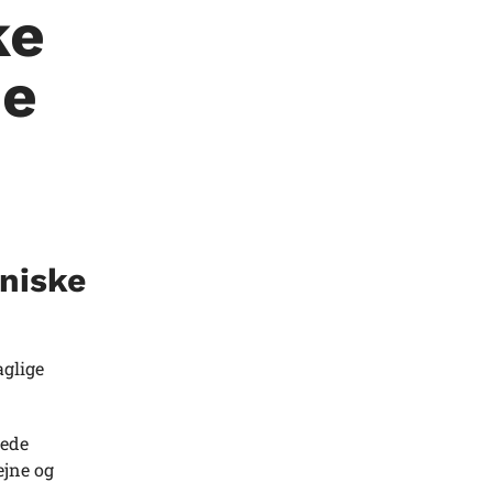
ke
de
iniske
aglige
lede
ejne og