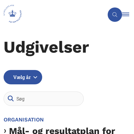
Udgivelser
Vælg år
Søg
ORGANISATION
Mål- og resultatplan for