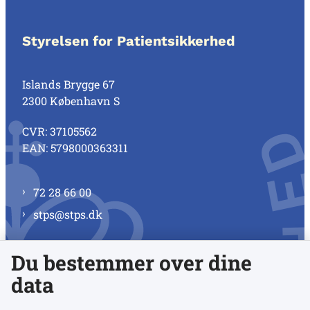
Styrelsen for Patientsikkerhed
Islands Brygge 67
2300 København S
CVR: 37105562
EAN: 5798000363311
72 28 66 00
stps@stps.dk
Du bestemmer over dine
Se alle kontaktnumre
data