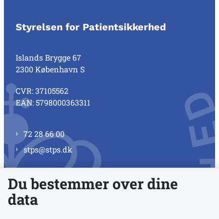
Styrelsen for Patientsikkerhed
Islands Brygge 67
2300 København S
CVR: 37105562
EAN: 5798000363311
72 28 66 00
stps@stps.dk
Du bestemmer over dine
Se alle kontaktnumre
data