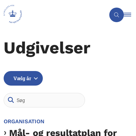
Udgivelser
Vælg år
Søg
ORGANISATION
Mål- og resultatplan for