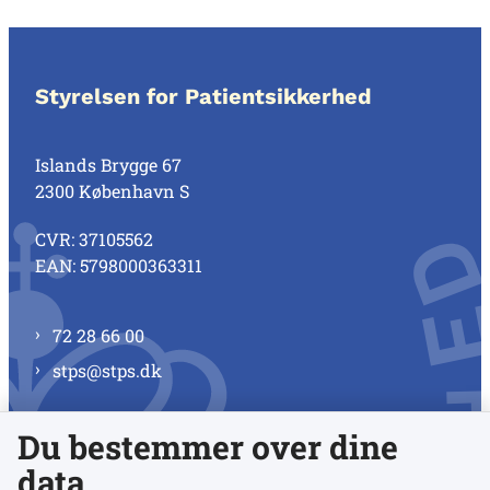
Styrelsen for Patientsikkerhed
Islands Brygge 67
2300 København S
CVR: 37105562
EAN: 5798000363311
72 28 66 00
stps@stps.dk
Du bestemmer over dine
Se alle kontaktnumre
data