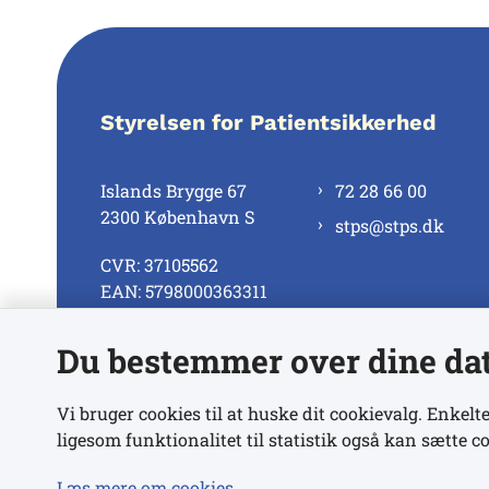
Styrelsen for Patientsikkerhed
Islands Brygge 67
72 28 66 00
2300 København S
stps@stps.dk
CVR: 37105562
EAN: 5798000363311
Du bestemmer over dine da
Se alle kontaktnumre
Vi bruger cookies til at huske dit cookievalg. Enkelte
ligesom funktionalitet til statistik også kan sætte co
Læs mere om cookies