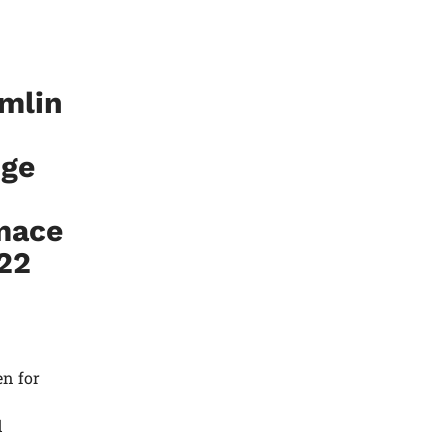
mlin
ige
mace
22
en for
d