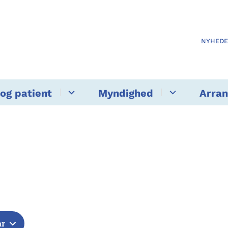
NYHED
og patient
Myndighed
Arra
år