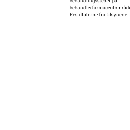
behandlingssteder på
behandlerfarmaceutområde
Resultaterne fra tilsynene..