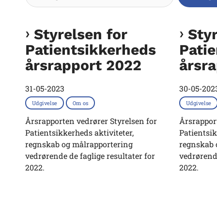
Styrelsen for
Styr
Patientsikkerheds
Pati
årsrapport 2022
årsr
31-05-2023
30-05-202
Udgivelse
Om os
Udgivelse
Årsrapporten vedrører Styrelsen for
Årsrapport
Patientsikkerheds aktiviteter,
Patientsik
regnskab og målrapportering
regnskab 
vedrørende de faglige resultater for
vedrørende
2022.
2022.