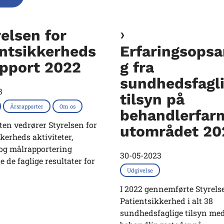
elsen for
entsikkerheds
Erfaringsopsa
apport 2022
g fra
sundhedsfagl
3
tilsyn på
Årsrapporter
Om os
behandlerfar
en vedrører Styrelsen for
utområdet 20
kerheds aktiviteter,
og målrapportering
30-05-2023
 de faglige resultater for
Udgivelse
I 2022 gennemførte Styrels
Patientsikkerhed i alt 38
sundhedsfaglige tilsyn me