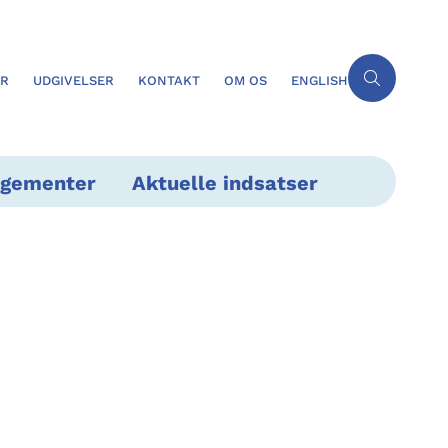
ER
UDGIVELSER
KONTAKT
OM OS
ENGLISH
ngementer
Aktuelle indsatser