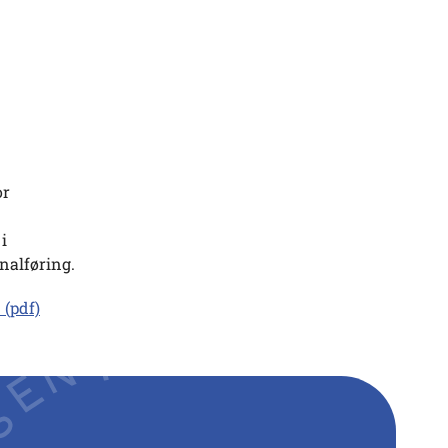
or
i
nalføring.
 (pdf)