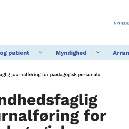
NYHED
og patient
Myndighed
Arra
glig journalføring for pædagogisk personale
ndhedsfaglig
urnalføring for