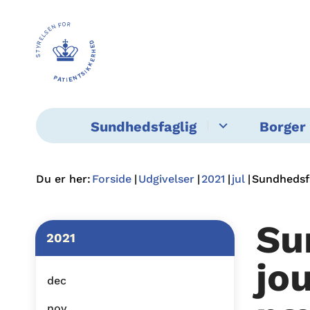
Sundhedsfaglig
Borger 
Du er her:
Forside
Udgivelser
2021
jul
Sundhedsfa
Su
2021
jo
dec
nov