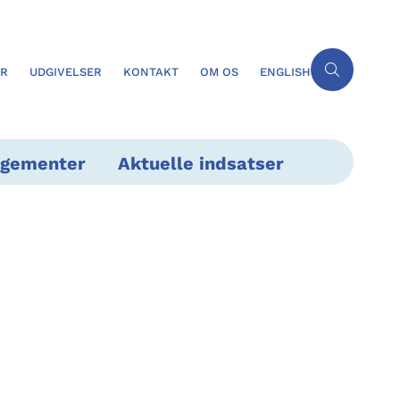
ER
UDGIVELSER
KONTAKT
OM OS
ENGLISH
ngementer
Aktuelle indsatser