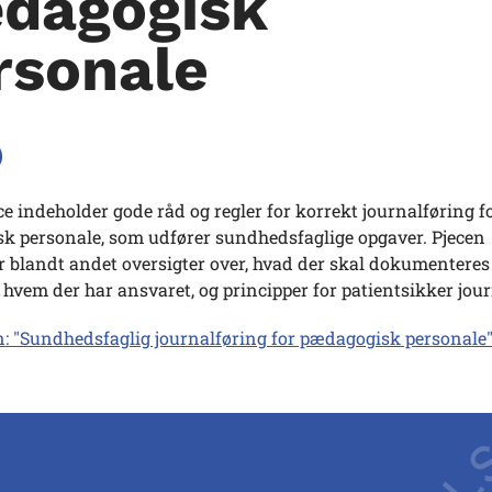
dagogisk
rsonale
e indeholder gode råd og regler for korrekt journalføring f
k personale, som udfører sundhedsfaglige opgaver. Pjecen
 blandt andet oversigter over, hvad der skal dokumenteres 
 hvem der har ansvaret, og principper for patientsikker jour
: "Sundhedsfaglig journalføring for pædagogisk personale"