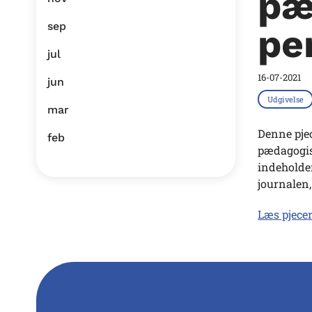
pæ
sep
pe
jul
16-07-2021
jun
Udgivelse
mar
Denne pjec
feb
pædagogis
indeholder
journalen,
Læs pjecen