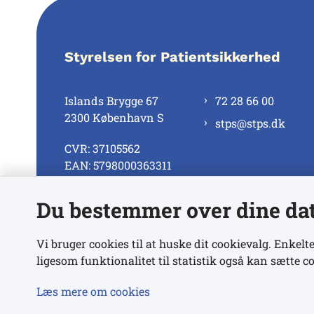
Styrelsen for Patientsikkerhed
Islands Brygge 67
72 28 66 00
2300 København S
stps@stps.dk
CVR: 37105562
EAN: 5798000363311
Du bestemmer over dine da
Se alle kontaktnumre
Vi bruger cookies til at huske dit cookievalg. Enkelte
ligesom funktionalitet til statistik også kan sætte co
Læs mere om cookies