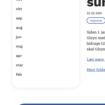
su
okt
22-02-2019
sep
Udgivelse
aug
Siden 1. j
jun
tilsyn med
bidrage ti
maj
skal tilsy
apr
Læs mere 
mar
Hent folde
feb