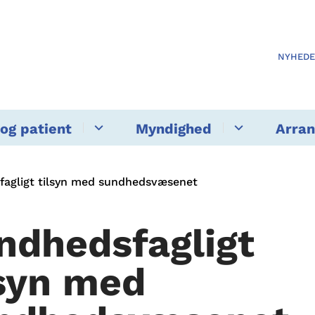
NYHED
og patient
Myndighed
Arra
agligt tilsyn med sundhedsvæsenet
ndhedsfagligt
lsyn med