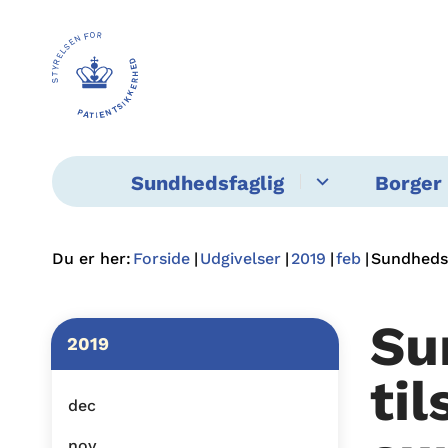
Sundhedsfaglig
Borger 
Du er her:
Forside
Udgivelser
2019
feb
Sundhedsf
Su
2019
ti
dec
nov