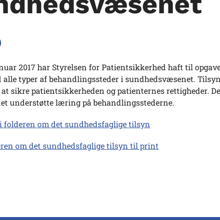
ndhedsvæsenet
anuar 2017 har Styrelsen for Patientsikkerhed haft til opgave
 alle typer af behandlingssteder i sundhedsvæsenet. Tilsyn
l at sikre patientsikkerheden og patienternes rettigheder. 
net understøtte læring på behandlingsstederne.
i folderen om det sundhedsfaglige tilsyn
ren om det sundhedsfaglige tilsyn til print