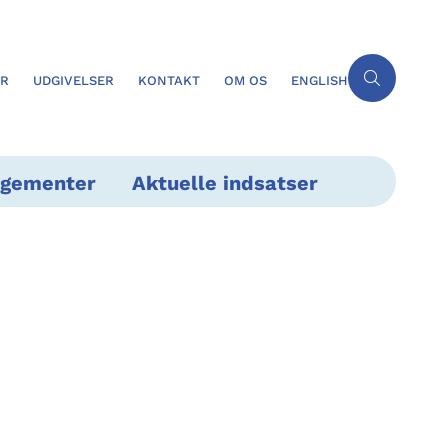
ER
UDGIVELSER
KONTAKT
OM OS
ENGLISH
ngementer
Aktuelle indsatser