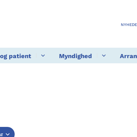
NYHED
og patient
Myndighed
Arra
år