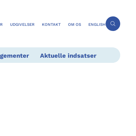
ER
UDGIVELSER
KONTAKT
OM OS
ENGLISH
ngementer
Aktuelle indsatser