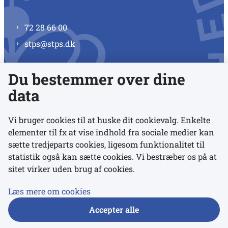
72 28 66 00
stps@stps.dk
Du bestemmer over dine
Se alle kontaktnumre
data
Vi bruger cookies til at huske dit cookievalg. Enkelte
elementer til fx at vise indhold fra sociale medier kan
Links
sætte tredjeparts cookies, ligesom funktionalitet til
statistik også kan sætte cookies. Vi bestræber os på at
Udgivelser
sitet virker uden brug af cookies.
Tilgængelighedserklæring
Læs mere om cookies
Data- og privatlivspolitik
Accepter alle
Cookies