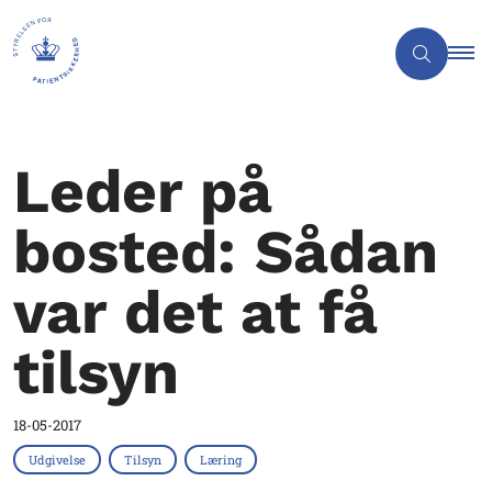
Leder på
bosted: Sådan
var det at få
tilsyn
18-05-2017
Udgivelse
Tilsyn
Læring