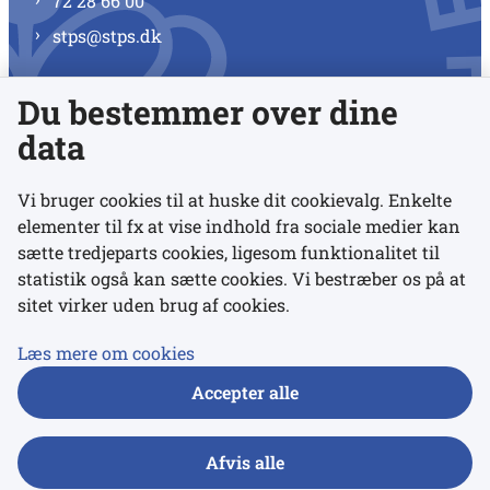
72 28 66 00
stps@stps.dk
Du bestemmer over dine
Se alle kontaktnumre
data
Vi bruger cookies til at huske dit cookievalg. Enkelte
elementer til fx at vise indhold fra sociale medier kan
Links
sætte tredjeparts cookies, ligesom funktionalitet til
statistik også kan sætte cookies. Vi bestræber os på at
Udgivelser
sitet virker uden brug af cookies.
Tilgængelighedserklæring
Læs mere om cookies
Data- og privatlivspolitik
Accepter alle
Cookies
Afvis alle