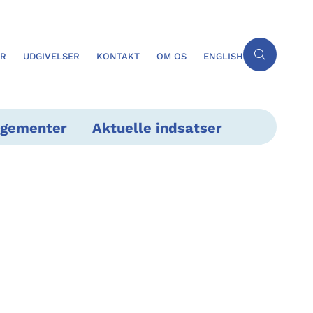
ER
UDGIVELSER
KONTAKT
OM OS
ENGLISH
ngementer
Aktuelle indsatser