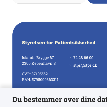
Styrelsen for Patientsikkerhed
Islands Brygge 67
72 28 66 00
2300 København S
stps@stps.dk
CVR: 37105562
EAN: 5798000363311
Du bestemmer over dine da
Se alle kontaktnumre