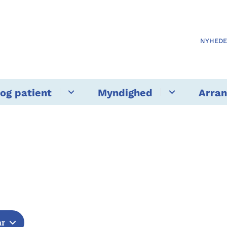
NYHED
og patient
Myndighed
Arra
år