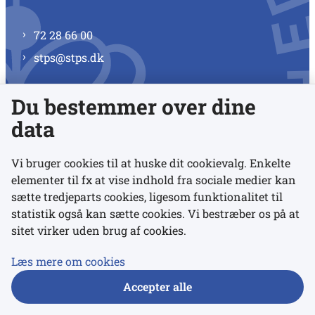
72 28 66 00
stps@stps.dk
Du bestemmer over dine
Se alle kontaktnumre
data
Vi bruger cookies til at huske dit cookievalg. Enkelte
elementer til fx at vise indhold fra sociale medier kan
Links
sætte tredjeparts cookies, ligesom funktionalitet til
statistik også kan sætte cookies. Vi bestræber os på at
sitet virker uden brug af cookies.
Udgivelser
Tilgængelighedserklæring
Læs mere om cookies
Data- og privatlivspolitik
Accepter alle
Cookies