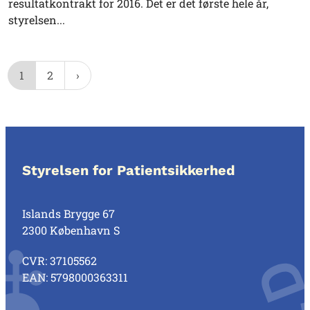
resultatkontrakt for 2016. Det er det første hele år,
styrelsen...
1
2
Styrelsen for Patientsikkerhed
Islands Brygge 67
2300 København S
CVR: 37105562
EAN: 5798000363311