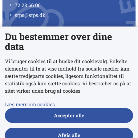
72 28 66 00
stps@stps.dk
Du bestemmer over dine
Se alle kontaktnumre
data
Vi bruger cookies til at huske dit cookievalg. Enkelte
elementer til fx at vise indhold fra sociale medier kan
Links
sætte tredjeparts cookies, ligesom funktionalitet til
statistik også kan sætte cookies. Vi bestræber os på at
sitet virker uden brug af cookies.
Udgivelser
Tilgængelighedserklæring
Læs mere om cookies
Data- og privatlivspolitik
Accepter alle
Cookies
Afvis alle