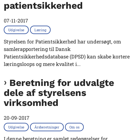
patientsikkerhed
07-11-2017
Udgivelse
Læring
Styrelsen for Patientsikkerhed har undersøgt, om
samlerapportering til Dansk
Patientsikkerhedsdatabase (DPSD) kan skabe kortere
læringsloops og mere kvalitet i...
Beretning for udvalgte
dele af styrelsens
virksomhed
20-09-2017
Udgivelse
Årsberetninger
Om os
I denne beretning er samlet redegørelser for