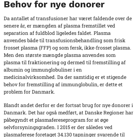
Behov for nye donorer
Da antallet af transfusioner har været faldende over de
senere år, er mængden af plasma fremstillet ved
separation af fuldblod ligeledes faldet. Plasma
anvendes både til transfusionsbehandling som frisk
frosset plasma (FFP) og som fersk, ikke-frosset plasma.
Men den største mængde plasma anvendes som
plasma til fraktionering og dermed til fremstilling af
albumin og immunglobuliner i en
medicinalvirksomhed. Da der samtidig er et stigende
behov for fremstilling af immunglobulin, er dette et
problem for Danmark.
Blandt andet derfor er der fortsat brug for nye donorer i
Danmark. Det har også medført, at Danske Regioner har
påbegyndt et plasmafereseprogram for at øge
selvforsyningsgraden. I 2015 er der således ved
plasmaferese foretaget 34.130 tapninger svarende til