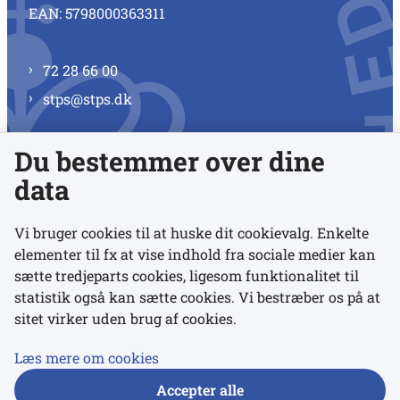
EAN: 5798000363311
72 28 66 00
stps@stps.dk
Du bestemmer over dine
Se alle kontaktnumre
data
Vi bruger cookies til at huske dit cookievalg. Enkelte
elementer til fx at vise indhold fra sociale medier kan
Links
sætte tredjeparts cookies, ligesom funktionalitet til
statistik også kan sætte cookies. Vi bestræber os på at
sitet virker uden brug af cookies.
Udgivelser
Tilgængelighedserklæring
Læs mere om cookies
Data- og privatlivspolitik
Accepter alle