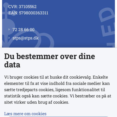
CVR: 37105562
EAN: 5798000363311
72 28 66 00
stps@stps.dk
Du bestemmer over dine
Se alle kontaktnumre
data
Vi bruger cookies til at huske dit cookievalg. Enkelte
elementer til fx at vise indhold fra sociale medier kan
Links
sætte tredjeparts cookies, ligesom funktionalitet til
statistik også kan sætte cookies. Vi bestræber os på at
sitet virker uden brug af cookies.
Udgivelser
Tilgængelighedserklæring
Læs mere om cookies