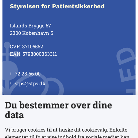
Styrelsen for Patientsikkerhed
Islands Brygge 67
2300 København S
CVR: 37105562
EAN: 5798000363311
72 28 66 00
stps@stps.dk
Du bestemmer over dine
Se alle kontaktnumre
data
Vi bruger cookies til at huske dit cookievalg. Enkelte
elementer til fx at vise indhold fra sociale medier kan