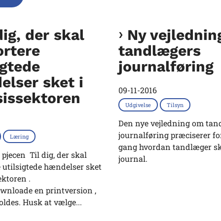
dig, der skal
Ny vejledni
ortere
tandlægers
igtede
journalføring
lser sket i
09-11-2016
sissektoren
Udgivelse
Tilsyn
Den nye vejledning om tan
journalføring præciserer fo
Læring
gang hvordan tandlæger sk
jecen Til dig, der skal
journal.
 utilsigtede hændelser sket
ektoren .
wnloade en printversion ,
ldes. Husk at vælge...