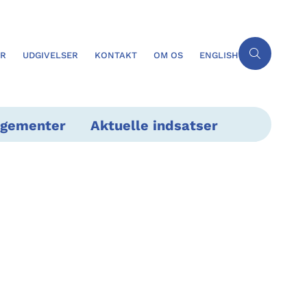
ER
UDGIVELSER
KONTAKT
OM OS
ENGLISH
ngementer
Aktuelle indsatser