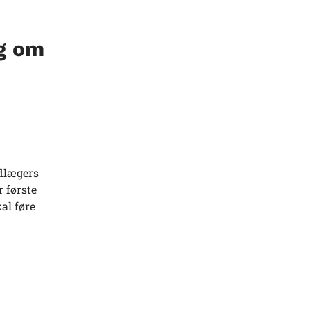
ng om
dlægers
r første
al føre