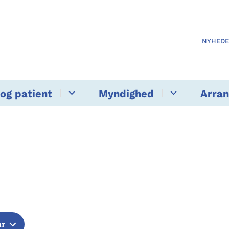
NYHED
og patient
Myndighed
Arra
år