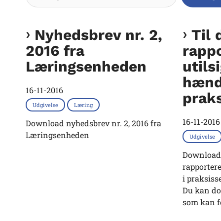
Nyhedsbrev nr. 2,
Til 
2016 fra
rapp
Læringsenheden
utils
hænde
16-11-2016
prak
Udgivelse
Læring
16-11-2016
Download nyhedsbrev nr. 2, 2016 fra
Læringsenheden
Udgivelse
Download p
rapportere
i praksiss
Du kan do
som kan fo