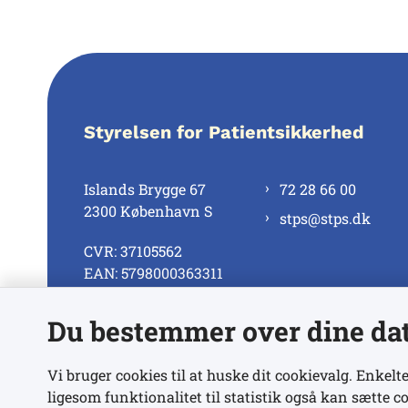
Styrelsen for Patientsikkerhed
Islands Brygge 67
72 28 66 00
2300 København S
stps@stps.dk
CVR: 37105562
EAN: 5798000363311
Du bestemmer over dine da
Se alle kontaktnumre
Vi bruger cookies til at huske dit cookievalg. Enkelte
ligesom funktionalitet til statistik også kan sætte co