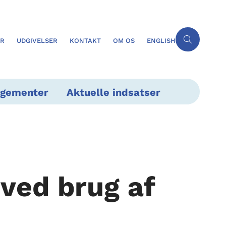
ER
UDGIVELSER
KONTAKT
OM OS
ENGLISH
ngementer
Aktuelle indsatser
ved brug af