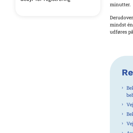
minutter.
Derudover 
mindst én
udføres på
Re
Be
be
Ve
Be
Ve
Au