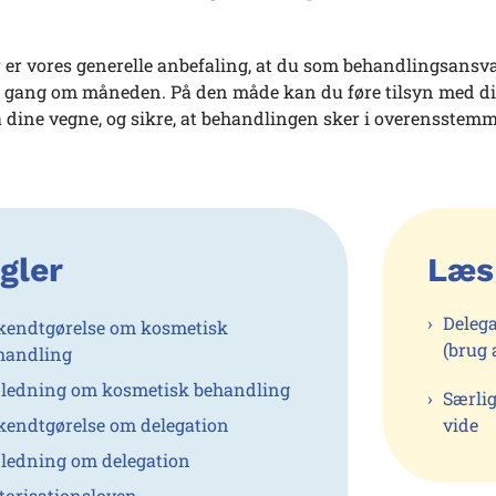
er vores generelle anbefaling, at du som behandlingsansvar
 gang om måneden. På den måde kan du føre tilsyn med d
 dine vegne, og sikre, at behandlingen sker i overensstemm
gler
Læs
Delega
kendtgørelse om kosmetisk
(brug 
handling
jledning om kosmetisk behandling
Særlig
kendtgørelse om delegation
vide
jledning om delegation
torisationsloven