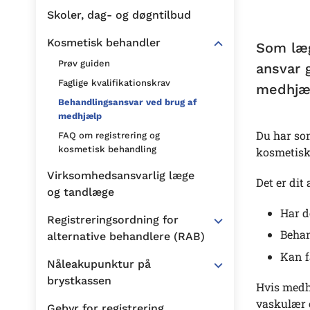
Skoler, dag- og døgntilbud
Kosmetisk behandler
Som læg
Prøv guiden
ansvar 
Faglige kvalifikationskrav
medhjæ
Behandlingsansvar ved brug af
medhjælp
Du har som
FAQ om registrering og
kosmetisk behandling
kosmetiske
Virksomhedsansvarlig læge
Det er dit
og tandlæge
Har d
Registreringsordning for
Behan
alternative behandlere (RAB)
Kan f
Nåleakupunktur på
brystkassen
Hvis medhj
vaskulær 
Gebyr for registrering