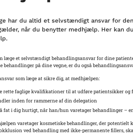
e har du altid et selvstændigt ansvar for de
gælder, når du benytter medhjælp. Her kan du
lp.
 læge et selvstændigt behandlingsansvar for dine patienter
 behandlinger på dine vegne, er du også behandlingsansvarl
 ansvar som læge at sikre dig, at medhjælpen:
e rette faglige kvalifikationer til at udføre patientsikker og
dler inden for rammerne af din delegation
å fat i dig hurtigt, når han/hun varetager behandlinger – ent
ælpen varetager kosmetiske behandlinger, der potentielt ka
okklusion ved behandling med ikke-permanente fillers, ska