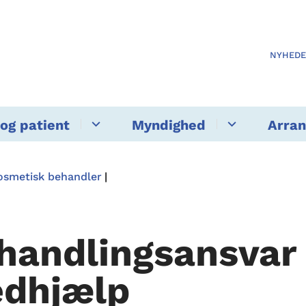
NYHED
og patient
Myndighed
Arra
osmetisk behandler
handlingsansvar 
dhjælp