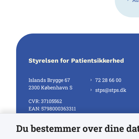
Styrelsen for Patientsikkerhed
Islands Brygge 67
72 28 66 00
2300 København S
stps@stps.dk
CVR: 37105562
EAN: 5798000363311
Du bestemmer over dine da
Se alle kontaktnumre