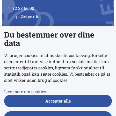
72 28 66 00
stps@stps.dk
Du bestemmer over dine
Se alle kontaktnumre
data
Vi bruger cookies til at huske dit cookievalg. Enkelte
elementer til fx at vise indhold fra sociale medier kan
Links
sætte tredjeparts cookies, ligesom funktionalitet til
statistik også kan sætte cookies. Vi bestræber os på at
sitet virker uden brug af cookies.
Udgivelser
Tilgængelighedserklæring
Læs mere om cookies
Data- og privatlivspolitik
Accepter alle
Cookies