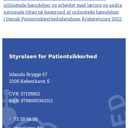
utilsigtede hændelser og arbejdet med læring og andre
nationale tiltag på baggrund af utilsigtede hændelser
i Dansk Patientsikkerhedsdatabase Årsberetning 2022
.
Styrelsen for Patientsikkerhed
Islands Brygge 67
2300 København S
CVR: 37105562
EAN: 5798000363311
72 28 66 00
stps@stps.dk