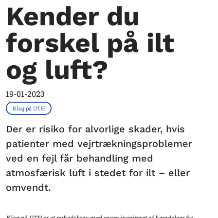
Kender du
forskel på ilt
og luft?
19-01-2023
Klog på UTH
Der er risiko for alvorlige skader, hvis
patienter med vejrtrækningsproblemer
ved en fejl får behandling med
atmosfærisk luft i stedet for ilt – eller
omvendt.
Klog på UTH er et nyhedsbrev med cases inspireret af hændelser fra