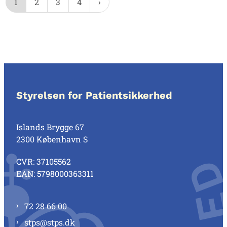
1
2
3
4
Styrelsen for Patientsikkerhed
Islands Brygge 67
2300 København S
CVR: 37105562
EAN: 5798000363311
72 28 66 00
stps@stps.dk