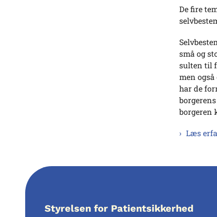
De fire t
selvbestem
Selvbestem
små og sto
sulten til 
men også ø
har de for
borgerens
borgeren k
Læs erfa
Styrelsen for Patientsikkerhed