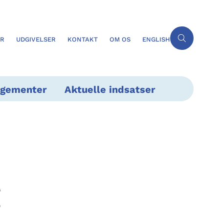
ER
UDGIVELSER
KONTAKT
OM OS
ENGLISH
ngementer
Aktuelle indsatser
g