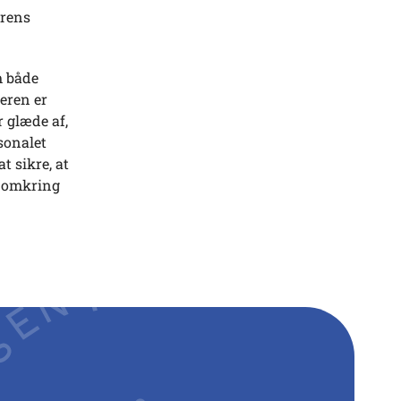
erens
m både
geren er
r glæde af,
rsonalet
 sikre, at
e omkring