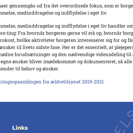
emaer gennemgås ud fra det overordnede fokus, som er borg
melse, medinddragelse og indflydelse i eget liv.
melse, medinddragelse og indflydelse i eget liv handler o
re ting: Fra hvornår borgeren gerne vil stå op, hvornår bor
frokost, hvilke aktiviteter borgeren interesserer sig for og få
nsker til livets sidste fase. Her er det essentielt, at plejepe
nødne forudsætninger og den nødvendige vidensdeling til at
 egne ønsker bliver imødekommet og dokumenteret, så all
ender til behov og ønsker.
ringsopsamlingen fra ældretilsynet 2019-2021
Links