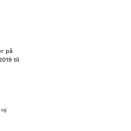
er på
019 til
 og