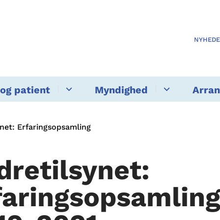
NYHED
og patient
Myndighed
Arra
ynet: Erfaringsopsamling
dretilsynet:
faringsopsamlin