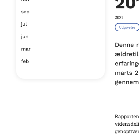
20
sep
2021
jul
Udgivelse
jun
Denne r
mar
ældretil
feb
erfaring
marts 2
gennemf
Rapporten 
vidensdeli
genoptræni