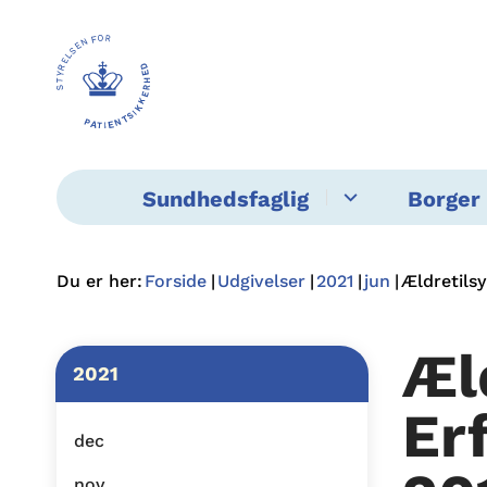
Sundhedsfaglig
Borger 
Du er her:
Forside
Udgivelser
2021
jun
Ældretils
Æl
2021
Er
dec
nov