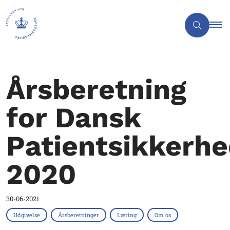
Årsberetning
for Dansk
Patientsikkerh
2020
30-06-2021
Udgivelse
Årsberetninger
Læring
Om os