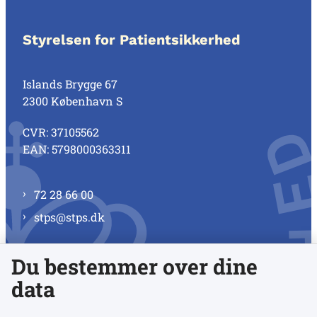
Styrelsen for Patientsikkerhed
Islands Brygge 67
2300 København S
CVR: 37105562
EAN: 5798000363311
72 28 66 00
stps@stps.dk
Du bestemmer over dine
Se alle kontaktnumre
data